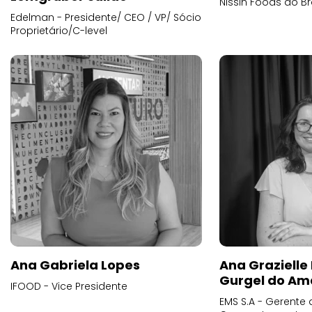
Nissin Foods do Br
Edelman - Presidente/ CEO / VP/ Sócio
Proprietário/C-level
Ana Gabriela Lopes
Ana Grazielle
Gurgel do Am
IFOOD - Vice Presidente
EMS S.A - Gerente 