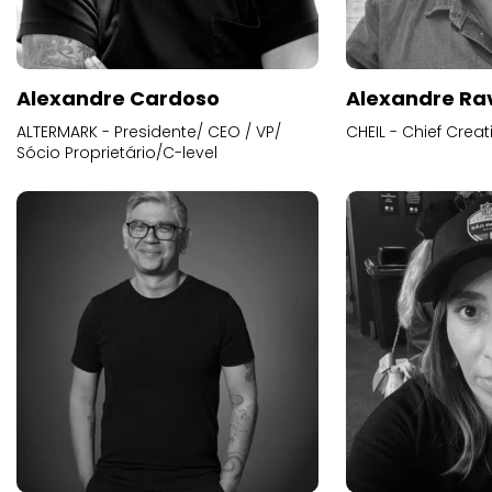
Alexandre Cardoso
Alexandre Ra
ALTERMARK - Presidente/ CEO / VP/
CHEIL - Chief Creat
Sócio Proprietário/C-level