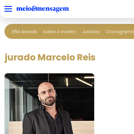
Effie Awards
Sobre o evento
Jurados
Cronograma 
jurado Marcelo Reis