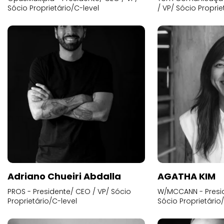
Sócio Proprietário/C-level
/ VP/ Sócio Proprie
Adriano Chueiri Abdalla
AGATHA KIM
PROS - Presidente/ CEO / VP/ Sócio
W/MCCANN - Presid
Proprietário/C-level
Sócio Proprietário