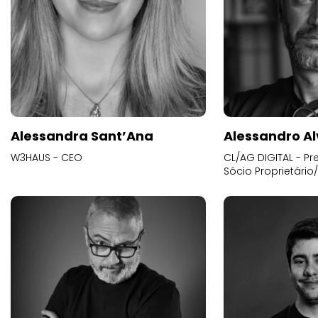
Alessandra Sant’Ana
Alessandro Al
W3HAUS - CEO
CL/AG DIGITAL - Pr
Sócio Proprietário