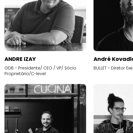
ANDRE IZAY
André Kovadl
GDB - Presidente/ CEO / VP/ Sócio
BULLET - Diretor E
Proprietário/C-level