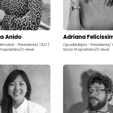
a Anido
Adriana Felicissi
lmolive - Presidente/ CEO /
OpusMultipla - Presidente/ 
Proprietário/C-level
Sócio Proprietário/C-level