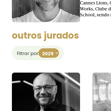
Cannes Lions, 
Works, Clube d
School, sendo 
outros jurados
Filtrar por