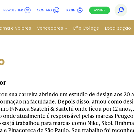
NEWSLETTER
CONTATO
LOGIN
ASSINE
ama e Valores
Vencedores
Effie College
Localização
o
tor
u sua carreira abrindo um estúdio de design aos 20 
formação na faculdade. Depois disso, atuou como desig
mo F/Nazca Saatchi & Saatchi onde ficou por 12 anos, 
 onde atualmente é responsável pelas marcas Peugeot,
sas já trabalhou para marcas como Nike, Skol, Brahma,
ca e Pinacoteca de São Paulo. Seu trabalho foi reconh