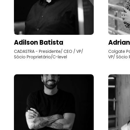
Adilson Batista
Adrian
CADASTRA - Presidente/ CEO / VP/
Colgate Pa
Sócio Proprietário/C-level
VP/ Sócio 