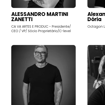
ALESSANDRO MARTINI
Alexan
ZANETTI
Dória
CA VA ARTES E PRODUC - Presidente/
Octagon L
CEO / VP/ Sócio Proprietário/C-level