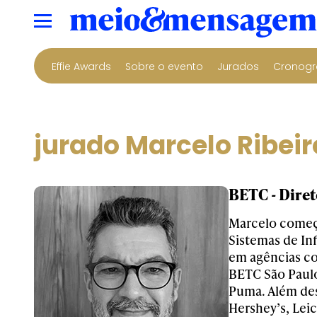
Effie Awards
Sobre o evento
Jurados
Cronogr
jurado Marcelo Ribeir
BETC - Dire
Marcelo começo
Sistemas de In
em agências co
BETC São Paulo
Puma. Além des
Hershey’s, Lei