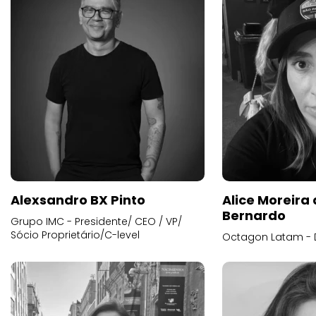
Alexsandro BX Pinto
Alice Moreira
Bernardo
Grupo IMC - Presidente/ CEO / VP/
Sócio Proprietário/C-level
Octagon Latam - D