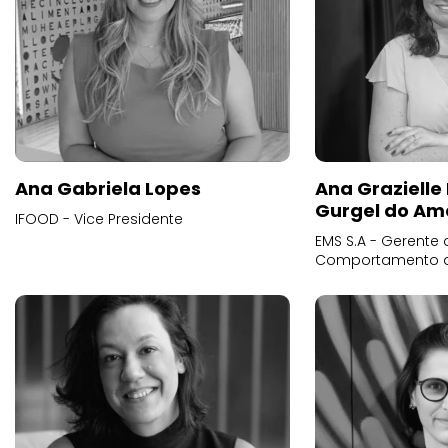
Ana Gabriela Lopes
Ana Grazielle
Gurgel do Am
IFOOD - Vice Presidente
EMS S.A - Gerente 
Comportamento 