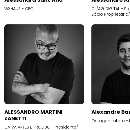
W3HAUS - CEO
CL/AG DIGITAL - Pr
Sócio Proprietário
ALESSANDRO MARTINI
Alexandre Ba
ZANETTI
Octagon Latam - D
CA VA ARTES E PRODUC - Presidente/