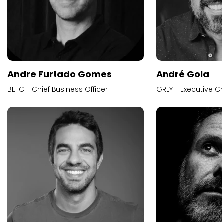
Andre Furtado Gomes
André Gola
BETC - Chief Business Officer
GREY - Executive Cr