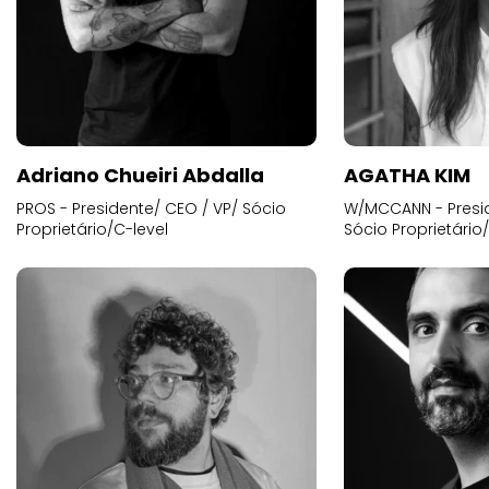
Adriano Chueiri Abdalla
AGATHA KIM
PROS - Presidente/ CEO / VP/ Sócio
W/MCCANN - Presid
Proprietário/C-level
Sócio Proprietário