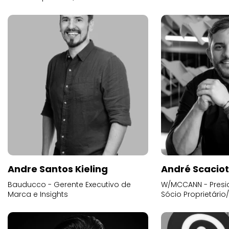
Andre Santos Kieling
André Scacio
Bauducco - Gerente Executivo de
W/MCCANN - Presid
Marca e Insights
Sócio Proprietário