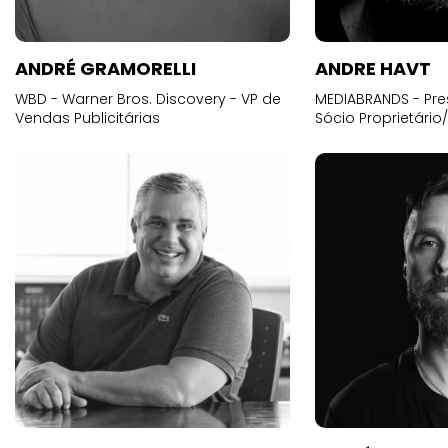
ANDRÉ GRAMORELLI
ANDRE HAVT
WBD - Warner Bros. Discovery - VP de
MEDIABRANDS - Pre
Vendas Publicitárias
Sócio Proprietário