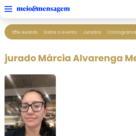
Effie Awards
Sobre o evento
Jurados
Cronograma 
jurado Márcia Alvarenga 