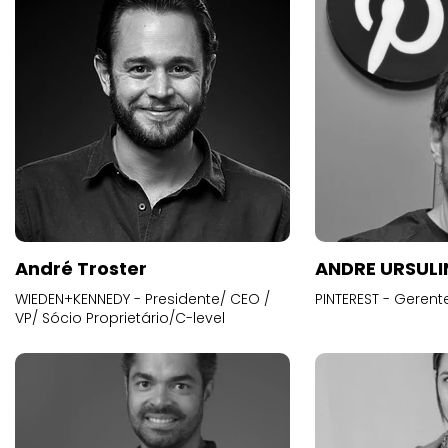
André Troster
ANDRE URSUL
WIEDEN+KENNEDY - Presidente/ CEO /
PINTEREST - Gerent
VP/ Sócio Proprietário/C-level