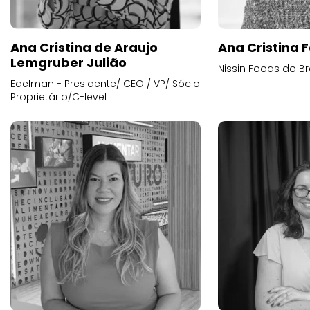
Ana Cristina de Araujo
Ana Cristina F
Lemgruber Julião
Nissin Foods do Br
Edelman - Presidente/ CEO / VP/ Sócio
Proprietário/C-level