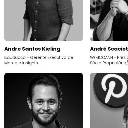
Andre Santos Kieling
André Scacio
Bauducco - Gerente Executivo de
W/MCCANN - Presid
Marca e Insights
Sócio Proprietário