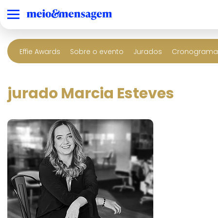
Effie Awards
Sobre o evento
Jurados
Cronograma 
jurado Marcia Esteves