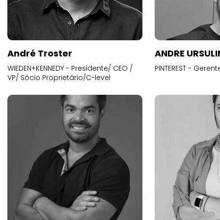
André Troster
ANDRE URSUL
WIEDEN+KENNEDY - Presidente/ CEO /
PINTEREST - Gerent
VP/ Sócio Proprietário/C-level