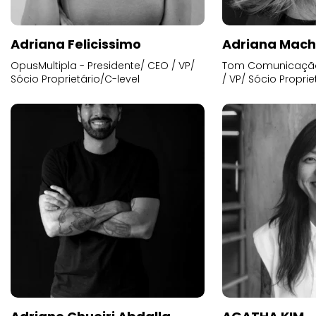
Adriana Felicissimo
Adriana Mac
OpusMultipla - Presidente/ CEO / VP/
Tom Comunicação 
Sócio Proprietário/C-level
/ VP/ Sócio Proprie