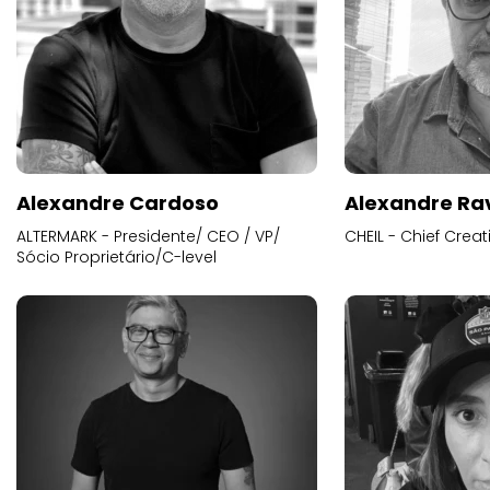
Alexandre Cardoso
Alexandre Ra
ALTERMARK - Presidente/ CEO / VP/
CHEIL - Chief Creat
Sócio Proprietário/C-level