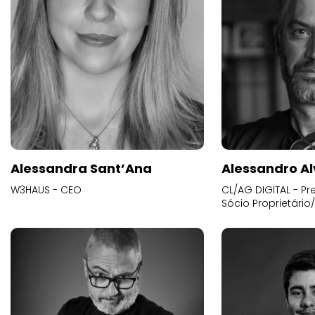
Alessandra Sant’Ana
Alessandro Al
W3HAUS - CEO
CL/AG DIGITAL - Pr
Sócio Proprietário