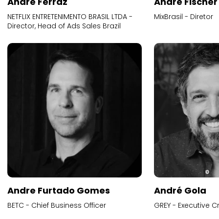
Andre Ferraz
Andre Fischer
NETFLIX ENTRETENIMENTO BRASIL LTDA -
MixBrasil - Diretor
Director, Head of Ads Sales Brazil
Andre Furtado Gomes
André Gola
BETC - Chief Business Officer
GREY - Executive Cr