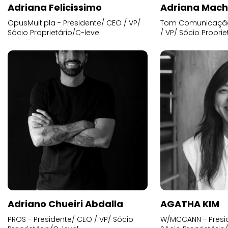
Adriana Felicissimo
Adriana Mac
OpusMultipla - Presidente/ CEO / VP/
Tom Comunicação 
Sócio Proprietário/C-level
/ VP/ Sócio Proprie
Adriano Chueiri Abdalla
AGATHA KIM
PROS - Presidente/ CEO / VP/ Sócio
W/MCCANN - Presid