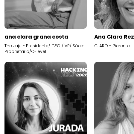
ana clara grana costa
Ana Clara Re
The Juju - Presidente/ CEO / VP/ Sócio
CLARO - Gerente
Proprietário/C-level