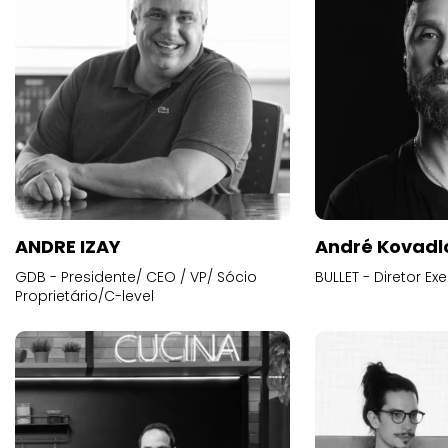
ANDRE IZAY
André Kovadl
GDB - Presidente/ CEO / VP/ Sócio
BULLET - Diretor E
Proprietário/C-level