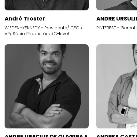
André Troster
ANDRE URSUL
WIEDEN+KENNEDY - Presidente/ CEO /
PINTEREST - Gerent
VP/ Sócio Proprietário/C-level
ANDRE VINICIUS DE OLIVEIRA E
ANDREA CAST