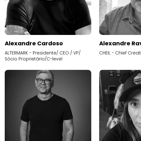
Alexandre Cardoso
Alexandre Ra
ALTERMARK - Presidente/ CEO / VP/
CHEIL - Chief Creat
Sócio Proprietário/C-level