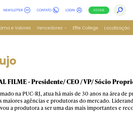
NEWSLETTER
CONTATO
LOGIN
ASSINE
ama e Valores
Vencedores
Effie College
Localização
ujo
FILME - Presidente/ CEO / VP/ Sócio Proprie
ormado na PUC-RJ, atua há mais de 30 anos na área de 
s maiores agências e produtoras do mercado. Liderand
evou a produtora a ser uma das mais importantes e re