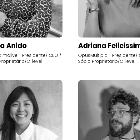
a Anido
Adriana Felicissi
lmolive - Presidente/ CEO /
OpusMultipla - Presidente/ 
Proprietário/C-level
Sócio Proprietário/C-level