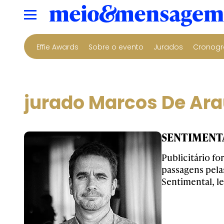
Effie Awards
Sobre o evento
Jurados
Cronogr
jurado Marcos De Ara
SENTIMENTAL 
Publicitário f
passagens pela
Sentimental, l