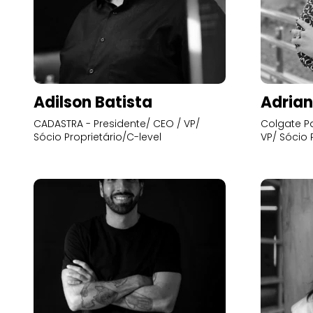
Adilson Batista
Adrian
CADASTRA - Presidente/ CEO / VP/
Colgate Pa
Sócio Proprietário/C-level
VP/ Sócio 