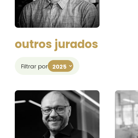
outros jurados
Filtrar por