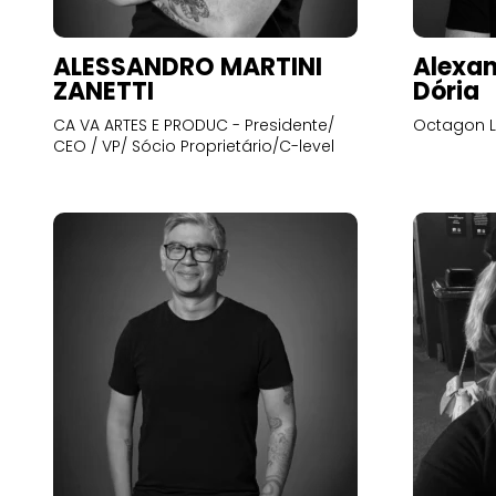
ALESSANDRO MARTINI
Alexan
ZANETTI
Dória
CA VA ARTES E PRODUC - Presidente/
Octagon L
CEO / VP/ Sócio Proprietário/C-level