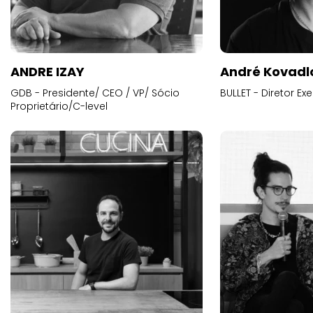
ANDRE IZAY
André Kovadl
GDB - Presidente/ CEO / VP/ Sócio
BULLET - Diretor E
Proprietário/C-level