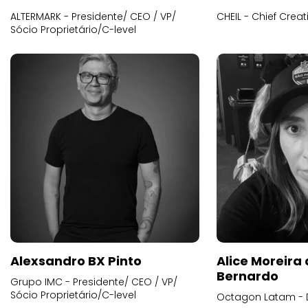
ALTERMARK - Presidente/ CEO / VP/
CHEIL - Chief Creat
Sócio Proprietário/C-level
Alexsandro BX Pinto
Alice Moreira
Bernardo
Grupo IMC - Presidente/ CEO / VP/
Sócio Proprietário/C-level
Octagon Latam - D