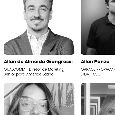
Allan de Almeida Giangrossi
Allan Panza
QUALCOMM - Diretor de Mareting
GARAGE PROPAGAND
Senior para América Latina
LTDA - CEO