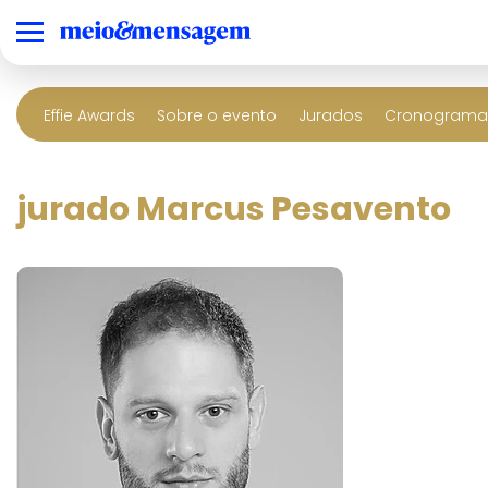
Effie Awards
Sobre o evento
Jurados
Cronograma 
jurado Marcus Pesavento