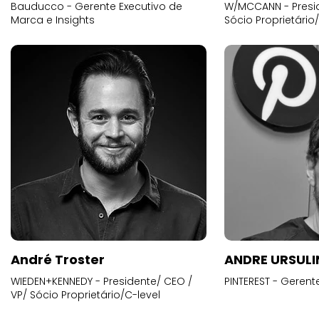
Bauducco - Gerente Executivo de
W/MCCANN - Presid
Marca e Insights
Sócio Proprietário
André Troster
ANDRE URSUL
WIEDEN+KENNEDY - Presidente/ CEO /
PINTEREST - Gerent
VP/ Sócio Proprietário/C-level