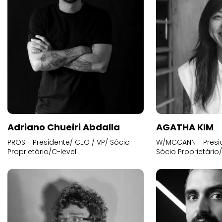
Adriano Chueiri Abdalla
AGATHA KIM
PROS - Presidente/ CEO / VP/ Sócio
W/MCCANN - Presid
Proprietário/C-level
Sócio Proprietário