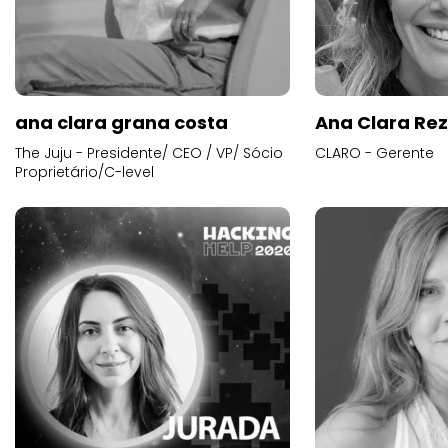
ana clara grana costa
Ana Clara Re
The Juju - Presidente/ CEO / VP/ Sócio
CLARO - Gerente
Proprietário/C-level