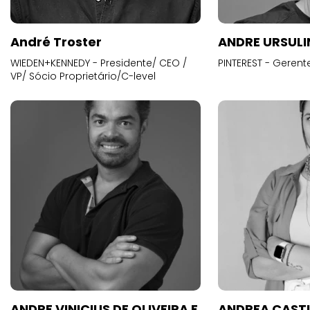
André Troster
ANDRE URSUL
WIEDEN+KENNEDY - Presidente/ CEO /
PINTEREST - Gerent
VP/ Sócio Proprietário/C-level
ANDRE VINICIUS DE OLIVEIRA E
ANDREA CAST