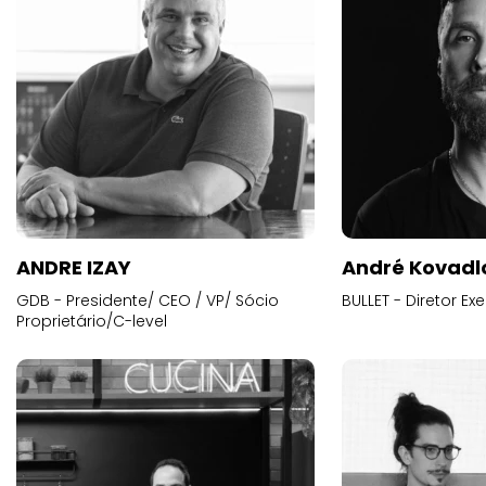
ANDRE IZAY
André Kovadl
GDB - Presidente/ CEO / VP/ Sócio
BULLET - Diretor E
Proprietário/C-level