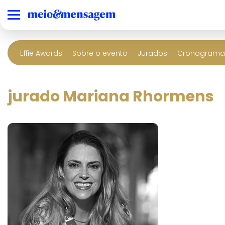
Effie Awards
Sobre o evento
Jurados
Cronograma 
jurado Mariana Rhormens