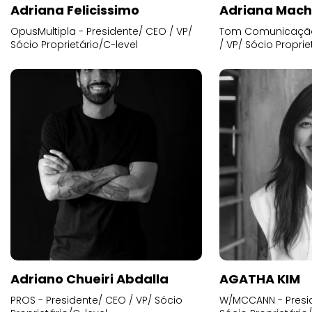
Adriana Felicissimo
Adriana Mac
OpusMultipla - Presidente/ CEO / VP/
Tom Comunicação 
Sócio Proprietário/C-level
/ VP/ Sócio Proprie
Adriano Chueiri Abdalla
AGATHA KIM
PROS - Presidente/ CEO / VP/ Sócio
W/MCCANN - Presid