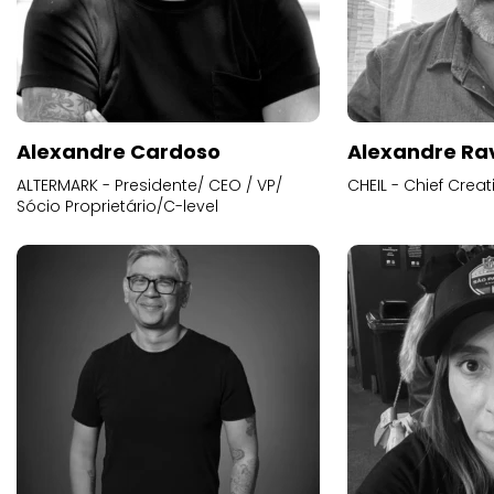
Alexandre Cardoso
Alexandre Ra
ALTERMARK - Presidente/ CEO / VP/
CHEIL - Chief Creat
Sócio Proprietário/C-level