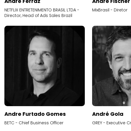
Andre Ferraz
Andre Fischer
NETFLIX ENTRETENIMENTO BRASIL LTDA -
MixBrasil - Diretor
Director, Head of Ads Sales Brazil
Andre Furtado Gomes
André Gola
BETC - Chief Business Officer
GREY - Executive Cr