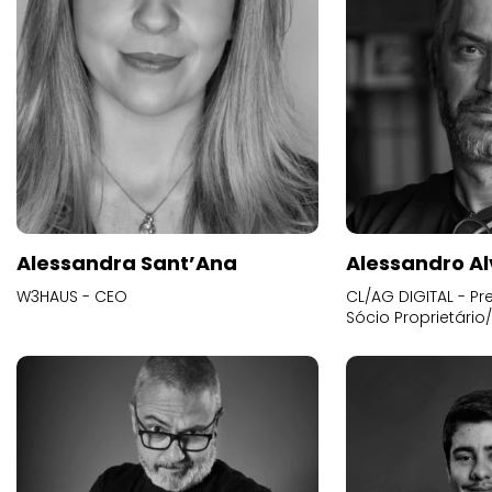
Alessandra Sant’Ana
Alessandro Al
W3HAUS - CEO
CL/AG DIGITAL - Pr
Sócio Proprietário