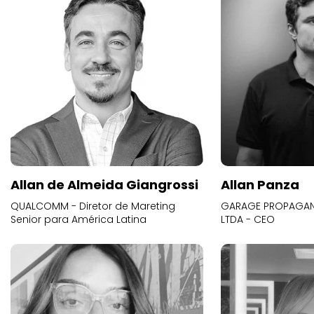
Allan de Almeida Giangrossi
Allan Panza
QUALCOMM - Diretor de Mareting
GARAGE PROPAGAND
Senior para América Latina
LTDA - CEO