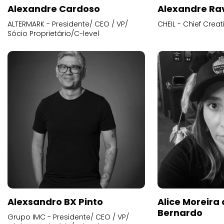
Alexandre Cardoso
Alexandre Ra
ALTERMARK - Presidente/ CEO / VP/
CHEIL - Chief Creat
Sócio Proprietário/C-level
Alexsandro BX Pinto
Alice Moreira
Bernardo
Grupo IMC - Presidente/ CEO / VP/