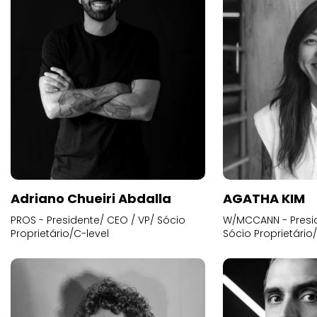
Adriano Chueiri Abdalla
AGATHA KIM
PROS - Presidente/ CEO / VP/ Sócio
W/MCCANN - Presid
Proprietário/C-level
Sócio Proprietário