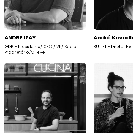
ANDRE IZAY
André Kovadl
GDB - Presidente/ CEO / VP/ Sócio
BULLET - Diretor E
Proprietário/C-level