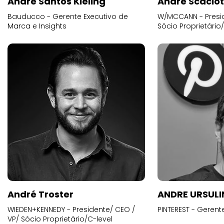
Andre Santos Kieling
André Scacio
Bauducco - Gerente Executivo de
W/MCCANN - Presid
Marca e Insights
Sócio Proprietário
André Troster
ANDRE URSUL
WIEDEN+KENNEDY - Presidente/ CEO /
PINTEREST - Gerent
VP/ Sócio Proprietário/C-level