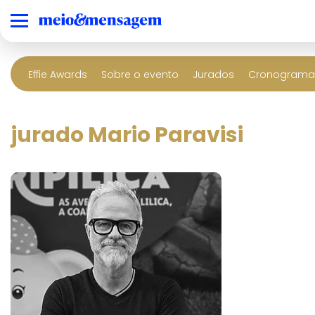
Effie Awards
Sobre o evento
Jurados
Cronograma 
jurado Mario Paravisi