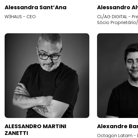
Alessandra Sant’Ana
Alessandro Al
W3HAUS - CEO
CL/AG DIGITAL - Pr
Sócio Proprietário
ALESSANDRO MARTINI
Alexandre Ba
ZANETTI
Octagon Latam - D