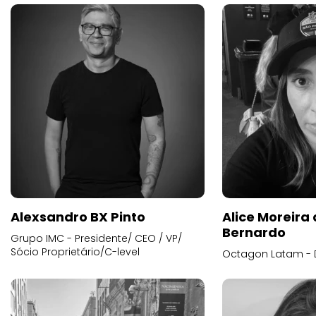
Alexsandro BX Pinto
Alice Moreira
Bernardo
Grupo IMC - Presidente/ CEO / VP/
Sócio Proprietário/C-level
Octagon Latam - D