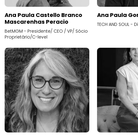
Ana Paula Castello Branco
Ana Paula Go
Mascarenhas Peracio
TECH AND SOUL - D
BetMGM - Presidente/ CEO / VP/ Sócio
Proprietário/C-level