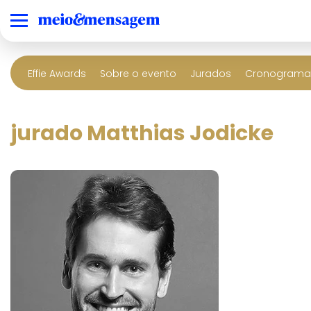
Effie Awards
Sobre o evento
Jurados
Cronograma 
jurado Matthias Jodicke