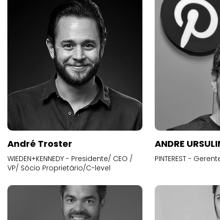
André Troster
ANDRE URSUL
WIEDEN+KENNEDY - Presidente/ CEO /
PINTEREST - Gerent
VP/ Sócio Proprietário/C-level