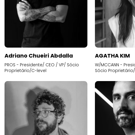
Adriano Chueiri Abdalla
AGATHA KIM
PROS - Presidente/ CEO / VP/ Sócio
W/MCCANN - Presid
Proprietário/C-level
Sócio Proprietário