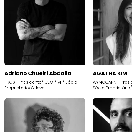
Adriano Chueiri Abdalla
AGATHA KIM
PROS - Presidente/ CEO / VP/ Sócio
W/MCCANN - Presid
Proprietário/C-level
Sócio Proprietário