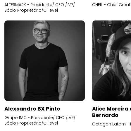
ALTERMARK - Presidente/ CEO / VP/
CHEIL - Chief Creat
Sócio Proprietário/C-level
Alexsandro BX Pinto
Alice Moreira
Bernardo
Grupo IMC - Presidente/ CEO / VP/
Sócio Proprietário/C-level
Octagon Latam - D