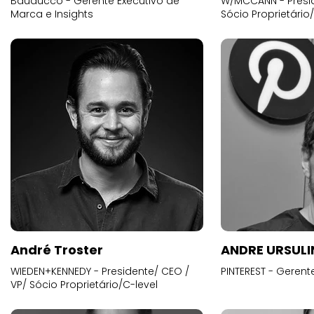
Bauducco - Gerente Executivo de
W/MCCANN - Presid
Marca e Insights
Sócio Proprietário
André Troster
ANDRE URSUL
WIEDEN+KENNEDY - Presidente/ CEO /
PINTEREST - Gerent
VP/ Sócio Proprietário/C-level