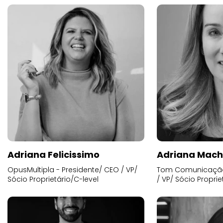
Adriana Felicissimo
Adriana Mac
OpusMultipla - Presidente/ CEO / VP/
Tom Comunicação 
Sócio Proprietário/C-level
/ VP/ Sócio Proprie