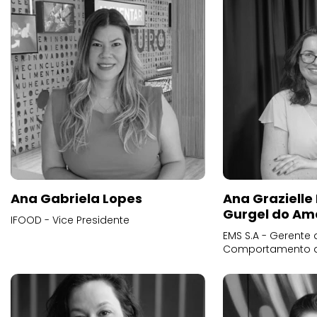
Ana Gabriela Lopes
Ana Grazielle
Gurgel do Am
IFOOD - Vice Presidente
EMS S.A - Gerente 
Comportamento 