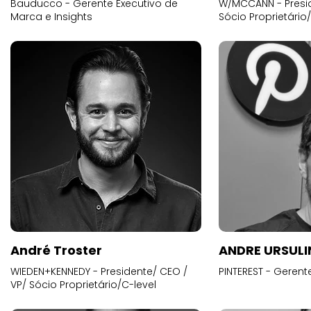
Bauducco - Gerente Executivo de
W/MCCANN - Presid
Marca e Insights
Sócio Proprietário
André Troster
ANDRE URSUL
WIEDEN+KENNEDY - Presidente/ CEO /
PINTEREST - Gerent
VP/ Sócio Proprietário/C-level