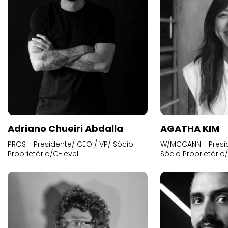
Adriano Chueiri Abdalla
AGATHA KIM
PROS - Presidente/ CEO / VP/ Sócio
W/MCCANN - Presid
Proprietário/C-level
Sócio Proprietário