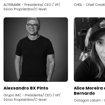
ALTERMARK - Presidente/ CEO / VP/
CHEIL - Chief Creat
Sócio Proprietário/C-level
Alexsandro BX Pinto
Alice Moreira
Bernardo
Grupo IMC - Presidente/ CEO / VP/
Sócio Proprietário/C-level
Octagon Latam - D