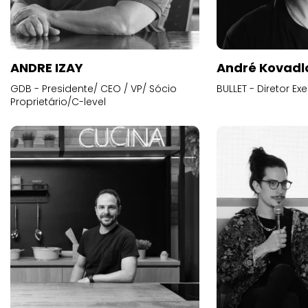
ANDRE IZAY
André Kovadl
GDB - Presidente/ CEO / VP/ Sócio
BULLET - Diretor E
Proprietário/C-level