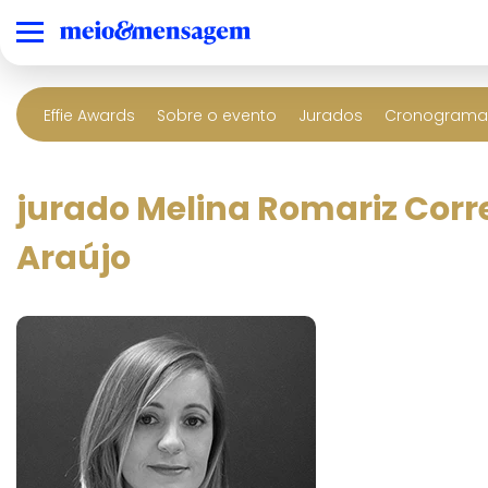
Effie Awards
Sobre o evento
Jurados
Cronograma 
jurado Melina Romariz Corr
Araújo