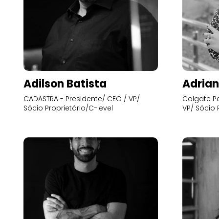
Adilson Batista
Adrian
CADASTRA - Presidente/ CEO / VP/
Colgate Pa
Sócio Proprietário/C-level
VP/ Sócio 