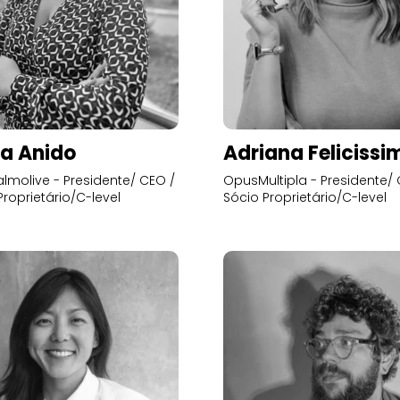
a Anido
Adriana Felicissi
lmolive - Presidente/ CEO /
OpusMultipla - Presidente/ 
Proprietário/C-level
Sócio Proprietário/C-level