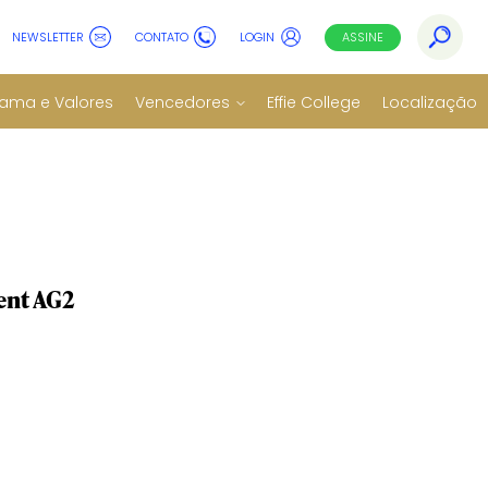
NEWSLETTER
CONTATO
LOGIN
ASSINE
ama e Valores
Vencedores
Effie College
Localização
ent AG2