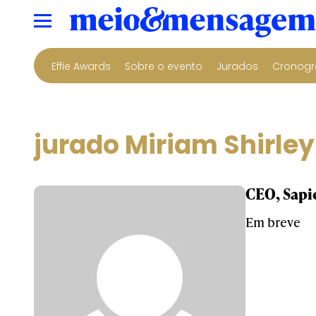
Effie Awards
Sobre o evento
Jurados
Cronogr
jurado Miriam Shirley
CEO, Sapi
Em breve