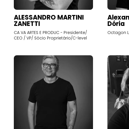
ALESSANDRO MARTINI
Alexan
ZANETTI
Dória
CA VA ARTES E PRODUC - Presidente/
Octagon L
CEO / VP/ Sócio Proprietário/C-level