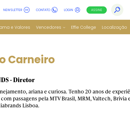
NEWSLETTER
CONTATO
LOGIN
ASSINE
ama e Valores
Vencedores
Effie College
Localização
o Carneiro
S - Diretor
anejamento, ariana e curiosa. Tenho 20 anos de exper
om passagens pela MTV Brasil, MRM, Valtech, Brivia e
iabrands Lisboa.