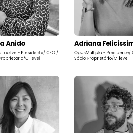
a Anido
Adriana Felicissi
lmolive - Presidente/ CEO /
OpusMultipla - Presidente/ 
Proprietário/C-level
Sócio Proprietário/C-level