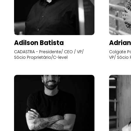
Adilson Batista
Adrian
CADASTRA - Presidente/ CEO / VP/
Colgate Pa
Sócio Proprietário/C-level
VP/ Sócio 