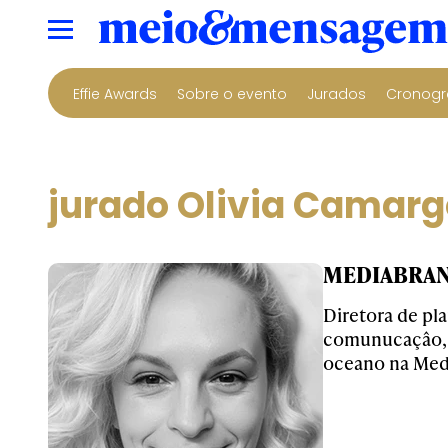
Effie Awards
Sobre o evento
Jurados
Cronogr
jurado Olivia Camarg
MEDIABRAND
Diretora de pl
comunucaçâo, c
oceano na Med