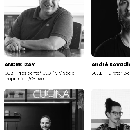
ANDRE IZAY
André Kovadl
GDB - Presidente/ CEO / VP/ Sócio
BULLET - Diretor E
Proprietário/C-level