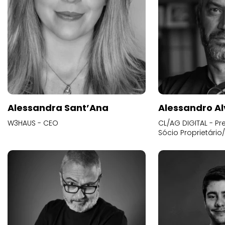
Alessandra Sant’Ana
Alessandro Al
W3HAUS - CEO
CL/AG DIGITAL - Pr
Sócio Proprietário