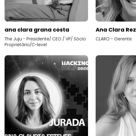
ana clara grana costa
Ana Clara Re
The Juju - Presidente/ CEO / VP/ Sócio
CLARO - Gerente
Proprietário/C-level