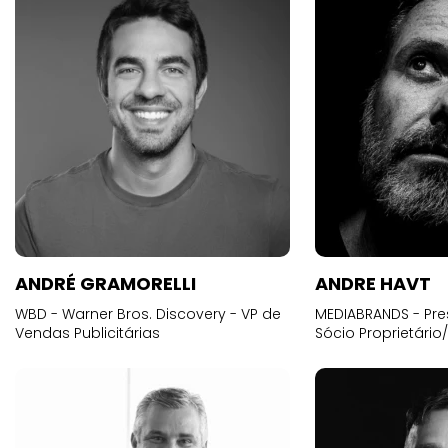
ANDRÉ GRAMORELLI
ANDRE HAVT
WBD - Warner Bros. Discovery - VP de
MEDIABRANDS - Pre
Vendas Publicitárias
Sócio Proprietário