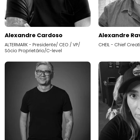
Alexandre Cardoso
Alexandre Ra
ALTERMARK - Presidente/ CEO / VP/
CHEIL - Chief Creat
Sócio Proprietário/C-level