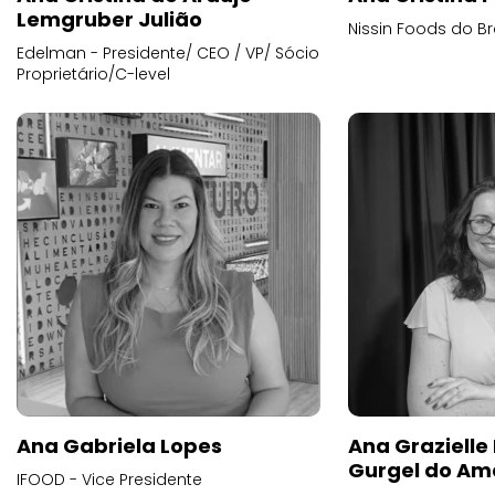
Lemgruber Julião
Nissin Foods do Br
Edelman - Presidente/ CEO / VP/ Sócio
Proprietário/C-level
Ana Gabriela Lopes
Ana Grazielle
Gurgel do Am
IFOOD - Vice Presidente