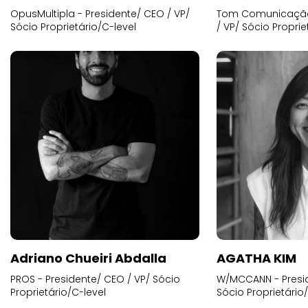
OpusMultipla - Presidente/ CEO / VP/
Tom Comunicação 
Sócio Proprietário/C-level
/ VP/ Sócio Proprie
Adriano Chueiri Abdalla
AGATHA KIM
PROS - Presidente/ CEO / VP/ Sócio
W/MCCANN - Presid
Proprietário/C-level
Sócio Proprietário