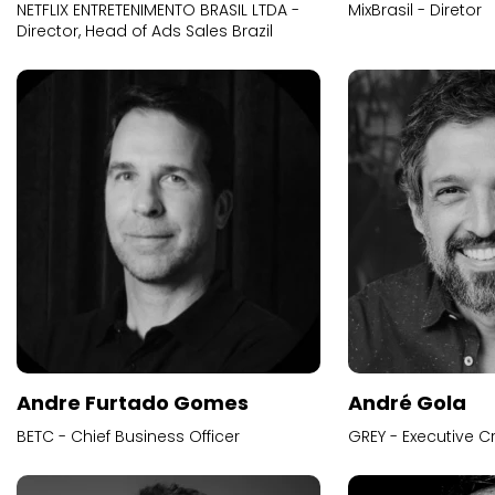
NETFLIX ENTRETENIMENTO BRASIL LTDA -
MixBrasil - Diretor
Director, Head of Ads Sales Brazil
Andre Furtado Gomes
André Gola
BETC - Chief Business Officer
GREY - Executive Cr