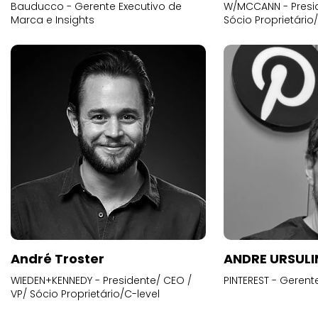
Bauducco - Gerente Executivo de
W/MCCANN - Presid
Marca e Insights
Sócio Proprietário
André Troster
ANDRE URSUL
WIEDEN+KENNEDY - Presidente/ CEO /
PINTEREST - Gerent
VP/ Sócio Proprietário/C-level