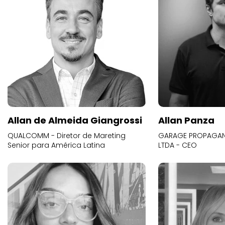
Allan de Almeida Giangrossi
Allan Panza
QUALCOMM - Diretor de Mareting
GARAGE PROPAGAND
Senior para América Latina
LTDA - CEO