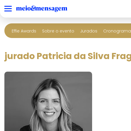
Effie Awards
Sobre o evento
Jurados
Cronograma 
jurado Patricia da Silva Fra