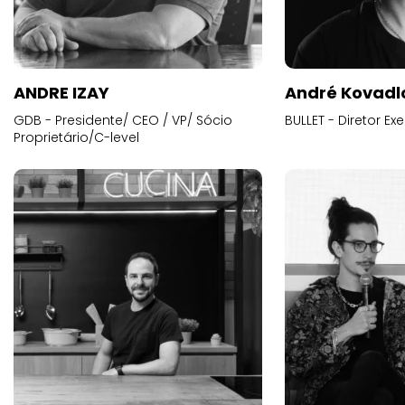
ANDRE IZAY
André Kovadl
GDB - Presidente/ CEO / VP/ Sócio
BULLET - Diretor E
Proprietário/C-level