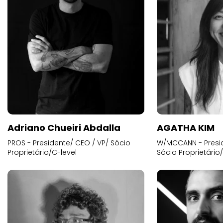
Adriano Chueiri Abdalla
AGATHA KIM
PROS - Presidente/ CEO / VP/ Sócio
W/MCCANN - Presid
Proprietário/C-level
Sócio Proprietário