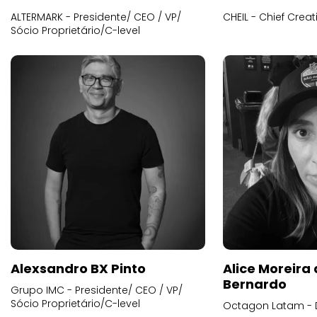
ALTERMARK - Presidente/ CEO / VP/
CHEIL - Chief Creat
Sócio Proprietário/C-level
Alexsandro BX Pinto
Alice Moreira
Bernardo
Grupo IMC - Presidente/ CEO / VP/
Sócio Proprietário/C-level
Octagon Latam - D