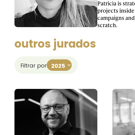
Patricia is str
projects inside
campaigns and 
scratch.
outros jurados
Filtrar por