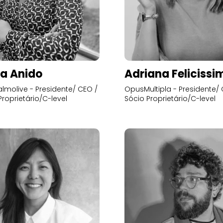
a Anido
Adriana Felicissi
lmolive - Presidente/ CEO /
OpusMultipla - Presidente/ 
Proprietário/C-level
Sócio Proprietário/C-level