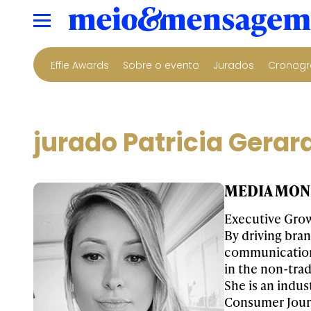
Effie Awards
Sobre o evento
Jurados
Cronogr
jurado Patricia Gerar
MEDIA MONK
Executive Grow
By driving bran
communications
in the non-trad
She is an indus
Consumer Journ