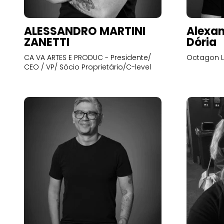
ALESSANDRO MARTINI
Alexan
ZANETTI
Dória
CA VA ARTES E PRODUC - Presidente/
Octagon L
CEO / VP/ Sócio Proprietário/C-level