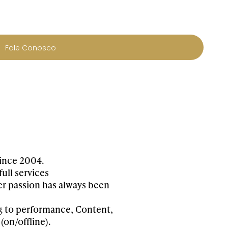
Fale Conosco
since 2004.
ull services
r passion has always been
ng to performance, Content,
on/offline).