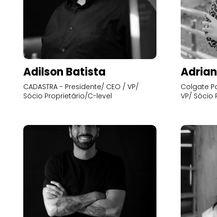
Adilson Batista
Adrian
CADASTRA - Presidente/ CEO / VP/
Colgate Pa
Sócio Proprietário/C-level
VP/ Sócio 