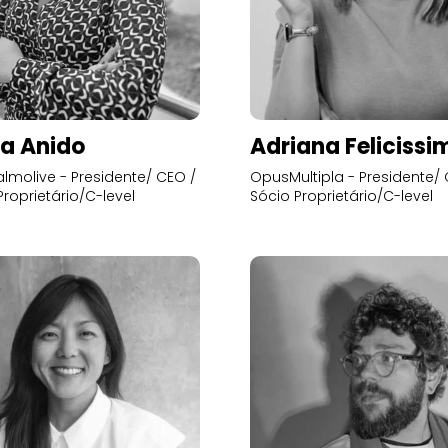
a Anido
Adriana Felicissi
lmolive - Presidente/ CEO /
OpusMultipla - Presidente/ 
Proprietário/C-level
Sócio Proprietário/C-level