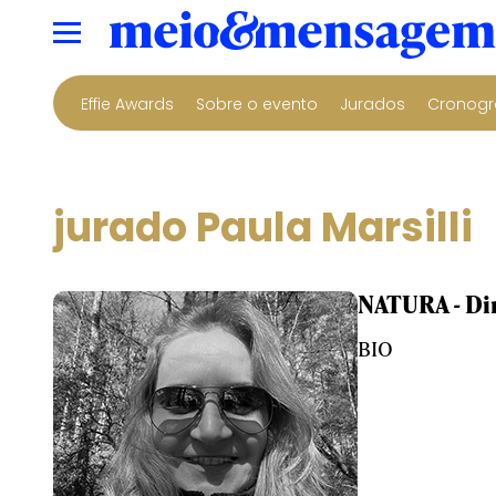
Effie Awards
Sobre o evento
Jurados
Cronogr
jurado Paula Marsilli
NATURA - Dir
BIO