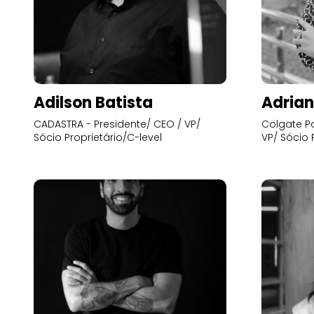
Adilson Batista
Adrian
CADASTRA - Presidente/ CEO / VP/
Colgate Pa
Sócio Proprietário/C-level
VP/ Sócio 