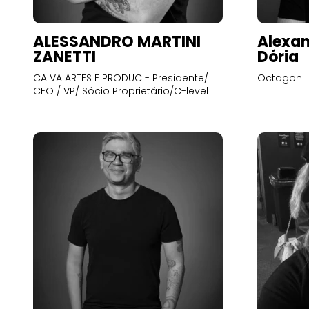
ALESSANDRO MARTINI
Alexan
ZANETTI
Dória
CA VA ARTES E PRODUC - Presidente/
Octagon L
CEO / VP/ Sócio Proprietário/C-level