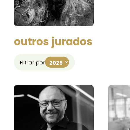
outros jurados
Filtrar por