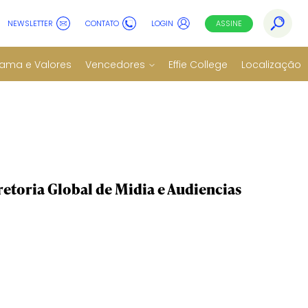
NEWSLETTER
CONTATO
LOGIN
ASSINE
ama e Valores
Vencedores
Effie College
Localização
etoria Global de Midia e Audiencias