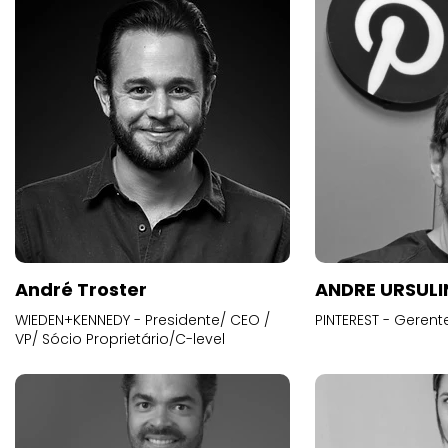
André Troster
ANDRE URSUL
WIEDEN+KENNEDY - Presidente/ CEO /
PINTEREST - Gerent
VP/ Sócio Proprietário/C-level