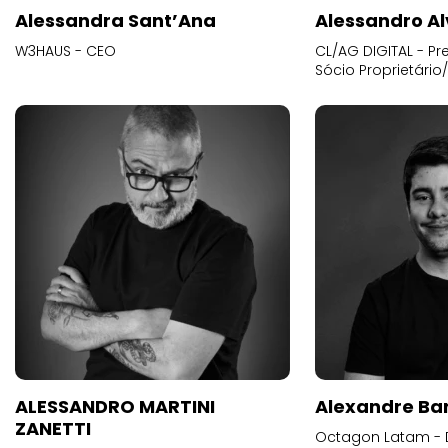
Alessandra Sant’Ana
Alessandro Al
W3HAUS - CEO
CL/AG DIGITAL - Pr
Sócio Proprietário
ALESSANDRO MARTINI
Alexandre Ba
ZANETTI
Octagon Latam - D