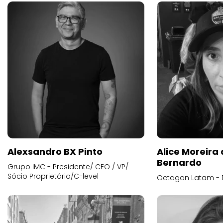
Alexsandro BX Pinto
Alice Moreira
Bernardo
Grupo IMC - Presidente/ CEO / VP/
Sócio Proprietário/C-level
Octagon Latam - D