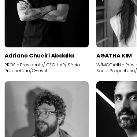
Adriano Chueiri Abdalla
AGATHA KIM
PROS - Presidente/ CEO / VP/ Sócio
W/MCCANN - Presid
Proprietário/C-level
Sócio Proprietário