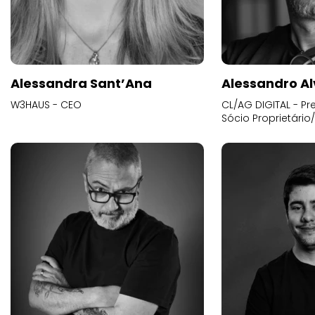
Alessandra Sant’Ana
Alessandro Al
W3HAUS - CEO
CL/AG DIGITAL - Pr
Sócio Proprietário