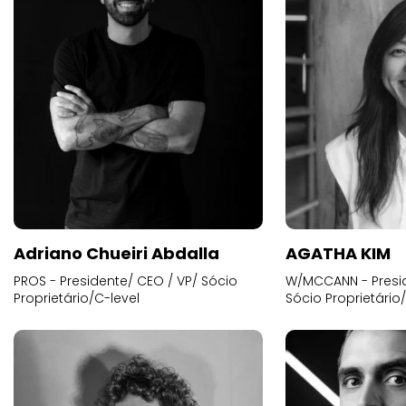
Adriano Chueiri Abdalla
AGATHA KIM
PROS - Presidente/ CEO / VP/ Sócio
W/MCCANN - Presid
Proprietário/C-level
Sócio Proprietário