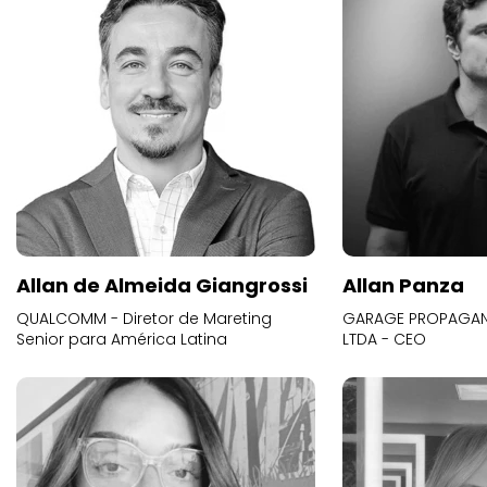
Allan de Almeida Giangrossi
Allan Panza
QUALCOMM - Diretor de Mareting
GARAGE PROPAGAND
Senior para América Latina
LTDA - CEO