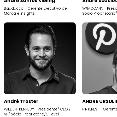
Andre Santos Kieling
André Scacio
Bauducco - Gerente Executivo de
W/MCCANN - Presid
Marca e Insights
Sócio Proprietário
André Troster
ANDRE URSUL
WIEDEN+KENNEDY - Presidente/ CEO /
PINTEREST - Gerent
VP/ Sócio Proprietário/C-level