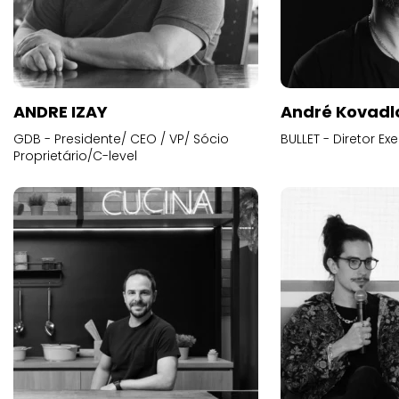
ANDRE IZAY
André Kovadl
GDB - Presidente/ CEO / VP/ Sócio
BULLET - Diretor E
Proprietário/C-level