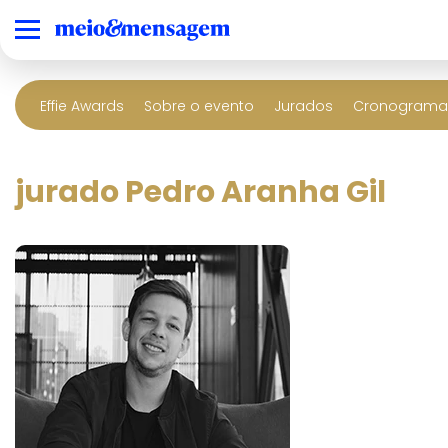
Effie Awards
Sobre o evento
Jurados
Cronograma 
jurado Pedro Aranha Gil