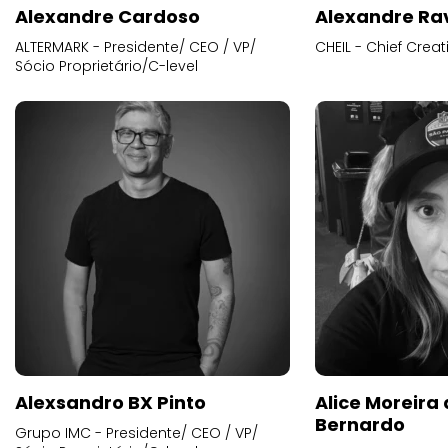
Alexandre Cardoso
Alexandre Ra
ALTERMARK - Presidente/ CEO / VP/
CHEIL - Chief Creat
Sócio Proprietário/C-level
Alexsandro BX Pinto
Alice Moreira
Bernardo
Grupo IMC - Presidente/ CEO / VP/