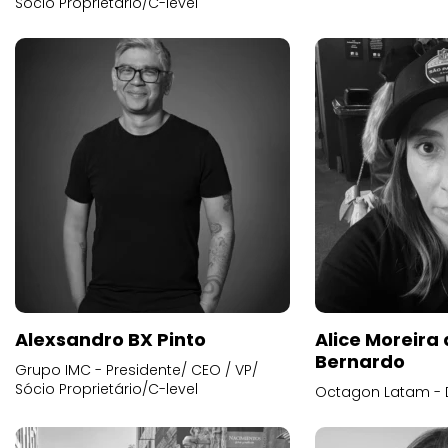
Sócio Proprietário/C-level
Alexsandro BX Pinto
Alice Moreira
Bernardo
Grupo IMC - Presidente/ CEO / VP/
Sócio Proprietário/C-level
Octagon Latam - D