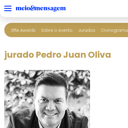
Effie Awards
Sobre o evento
Jurados
Cronograma 
jurado Pedro Juan Oliva