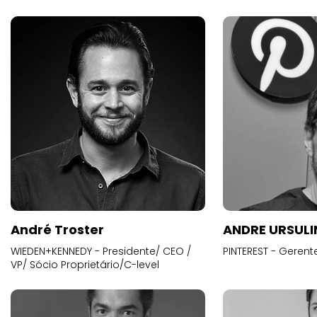
André Troster
ANDRE URSUL
WIEDEN+KENNEDY - Presidente/ CEO /
PINTEREST - Gerent
VP/ Sócio Proprietário/C-level