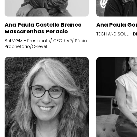
Ana Paula Castello Branco
Ana Paula Go
Mascarenhas Peracio
TECH AND SOUL - D
BetMGM - Presidente/ CEO / VP/ Sócio
Proprietário/C-level