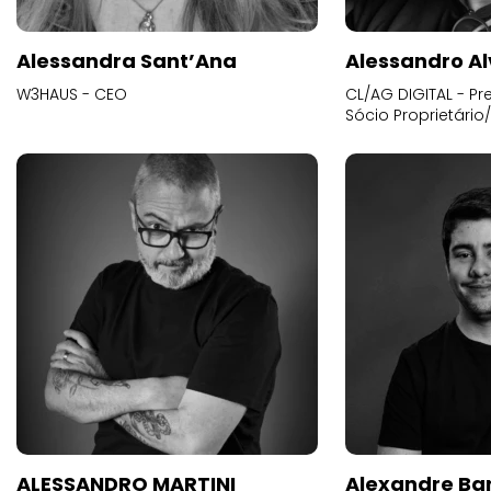
Alessandra Sant’Ana
Alessandro Al
W3HAUS - CEO
CL/AG DIGITAL - Pr
Sócio Proprietário
ALESSANDRO MARTINI
Alexandre Ba