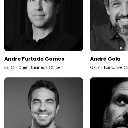
Andre Furtado Gomes
André Gola
BETC - Chief Business Officer
GREY - Executive Cr