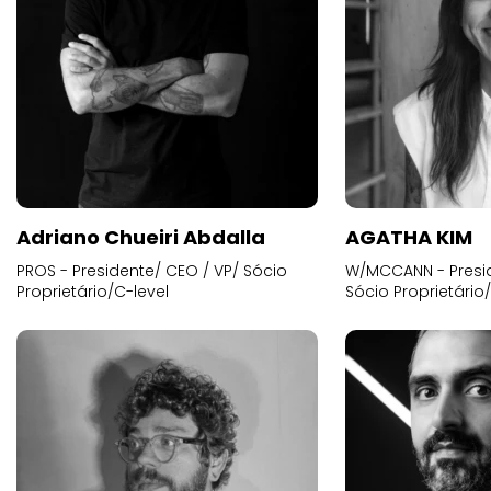
Adriano Chueiri Abdalla
AGATHA KIM
PROS - Presidente/ CEO / VP/ Sócio
W/MCCANN - Presid
Proprietário/C-level
Sócio Proprietário