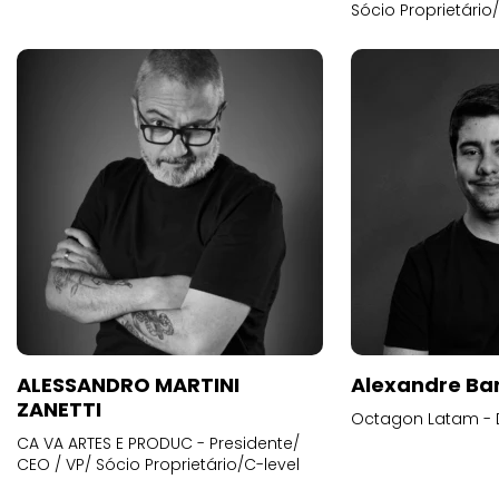
Sócio Proprietário
ALESSANDRO MARTINI
Alexandre Ba
ZANETTI
Octagon Latam - D
CA VA ARTES E PRODUC - Presidente/
CEO / VP/ Sócio Proprietário/C-level