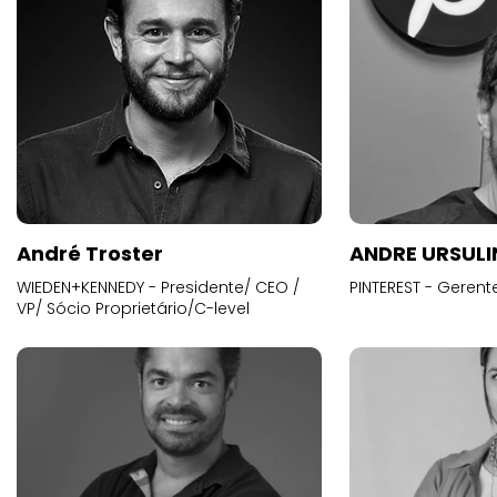
André Troster
ANDRE URSUL
WIEDEN+KENNEDY - Presidente/ CEO /
PINTEREST - Gerent
VP/ Sócio Proprietário/C-level