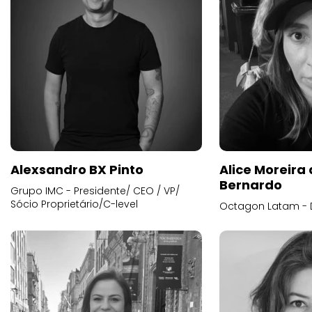
Alexsandro BX Pinto
Alice Moreira
Bernardo
Grupo IMC - Presidente/ CEO / VP/
Sócio Proprietário/C-level
Octagon Latam - D