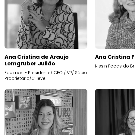
Ana Cristina de Araujo
Ana Cristina F
Lemgruber Julião
Nissin Foods do Br
Edelman - Presidente/ CEO / VP/ Sócio
Proprietário/C-level