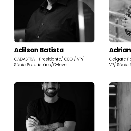
Adilson Batista
Adrian
CADASTRA - Presidente/ CEO / VP/
Colgate Pa
Sócio Proprietário/C-level
VP/ Sócio 