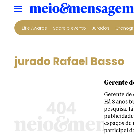
Effie Awards
Sobre o evento
Jurados
Cronogr
jurado Rafael Basso
Gerente de
Gerente de 
Há 8 anos bu
pesquisa. J
publicidade
espaços de 
participei d