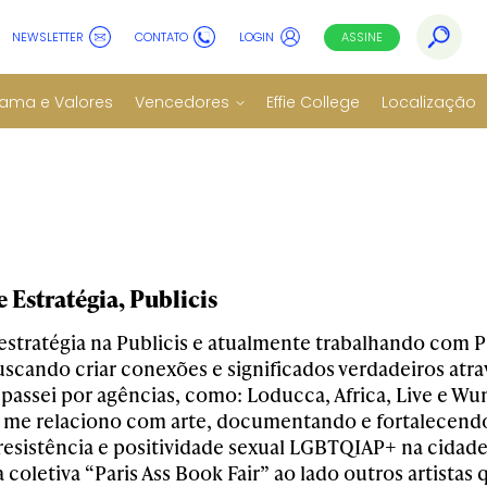
NEWSLETTER
CONTATO
LOGIN
ASSINE
ama e Valores
Vencedores
Effie College
Localização
 Estratégia, Publicis
estratégia na Publicis e atualmente trabalhando com P
scando criar conexões e significados verdadeiros atra
á passei por agências, como: Loducca, Africa, Live e
 me relaciono com arte, documentando e fortalecendo
resistência e positividade sexual LGBTQIAP+ na cidad
a coletiva “Paris Ass Book Fair” ao lado outros artista