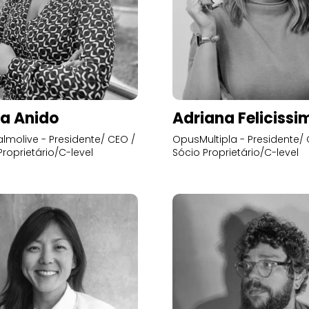
a Anido
Adriana Felicissi
lmolive - Presidente/ CEO /
OpusMultipla - Presidente/ 
Proprietário/C-level
Sócio Proprietário/C-level