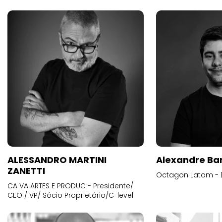
ALESSANDRO MARTINI
Alexandre Ba
ZANETTI
Octagon Latam - D
CA VA ARTES E PRODUC - Presidente/
CEO / VP/ Sócio Proprietário/C-level