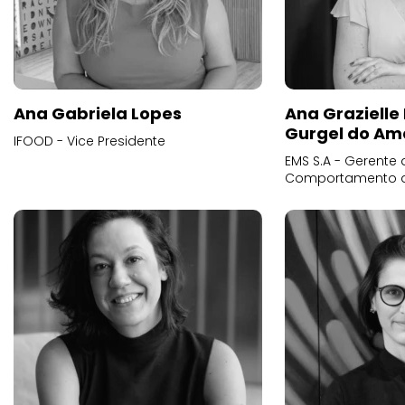
Ana Gabriela Lopes
Ana Grazielle
Gurgel do Am
IFOOD - Vice Presidente
EMS S.A - Gerente 
Comportamento 