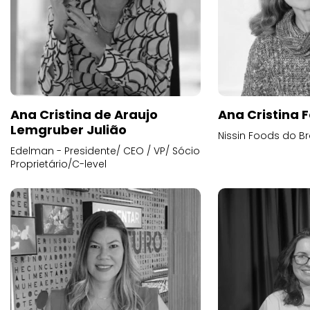
Ana Cristina de Araujo
Ana Cristina F
Lemgruber Julião
Nissin Foods do Br
Edelman - Presidente/ CEO / VP/ Sócio
Proprietário/C-level