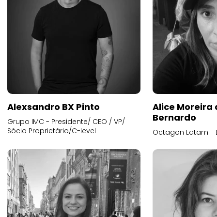
Alexsandro BX Pinto
Alice Moreira
Bernardo
Grupo IMC - Presidente/ CEO / VP/
Sócio Proprietário/C-level
Octagon Latam - D