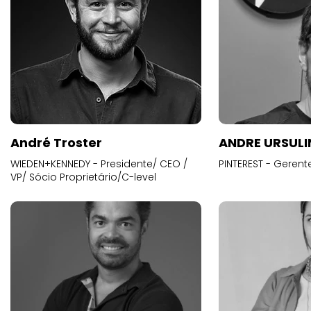
André Troster
ANDRE URSUL
WIEDEN+KENNEDY - Presidente/ CEO /
PINTEREST - Gerent
VP/ Sócio Proprietário/C-level