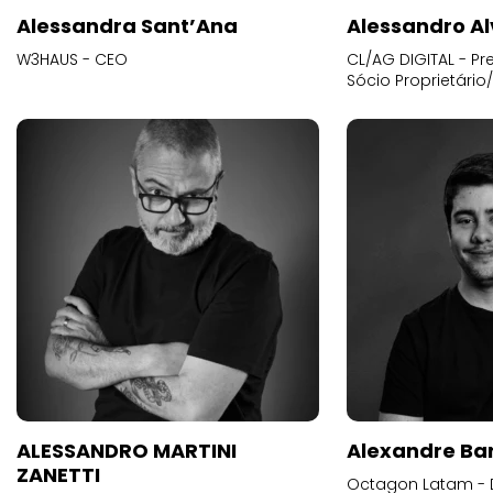
Alessandra Sant’Ana
Alessandro Al
W3HAUS - CEO
CL/AG DIGITAL - Pr
Sócio Proprietário
ALESSANDRO MARTINI
Alexandre Ba
ZANETTI
Octagon Latam - D