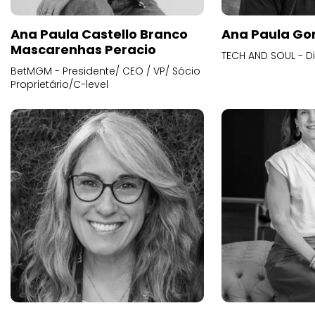
Ana Paula Castello Branco
Ana Paula Go
Mascarenhas Peracio
TECH AND SOUL - D
BetMGM - Presidente/ CEO / VP/ Sócio
Proprietário/C-level