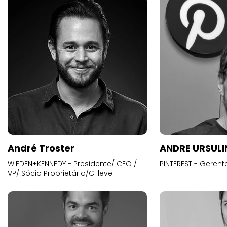
André Troster
ANDRE URSUL
WIEDEN+KENNEDY - Presidente/ CEO /
PINTEREST - Gerent
VP/ Sócio Proprietário/C-level