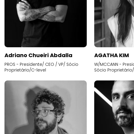
Adriano Chueiri Abdalla
AGATHA KIM
PROS - Presidente/ CEO / VP/ Sócio
W/MCCANN - Presid
Proprietário/C-level
Sócio Proprietário