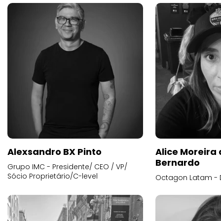
Alexsandro BX Pinto
Alice Moreira
Bernardo
Grupo IMC - Presidente/ CEO / VP/
Sócio Proprietário/C-level
Octagon Latam - D