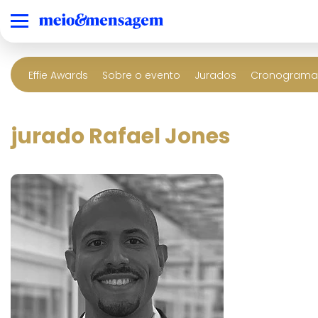
Effie Awards
Sobre o evento
Jurados
Cronograma 
jurado Rafael Jones