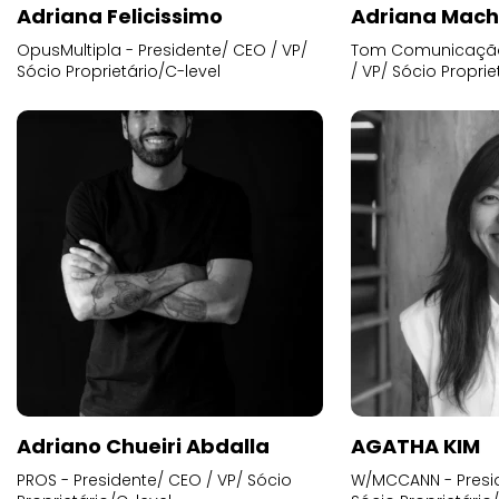
Adriana Felicissimo
Adriana Mac
OpusMultipla - Presidente/ CEO / VP/
Tom Comunicação 
Sócio Proprietário/C-level
/ VP/ Sócio Proprie
Adriano Chueiri Abdalla
AGATHA KIM
PROS - Presidente/ CEO / VP/ Sócio
W/MCCANN - Presid