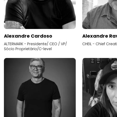
Alexandre Cardoso
Alexandre Ra
ALTERMARK - Presidente/ CEO / VP/
CHEIL - Chief Creat
Sócio Proprietário/C-level