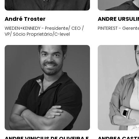
André Troster
ANDRE URSUL
WIEDEN+KENNEDY - Presidente/ CEO /
PINTEREST - Gerent
VP/ Sócio Proprietário/C-level
ANDRE VINICIUS DE OLIVEIRA E
ANDREA CAST