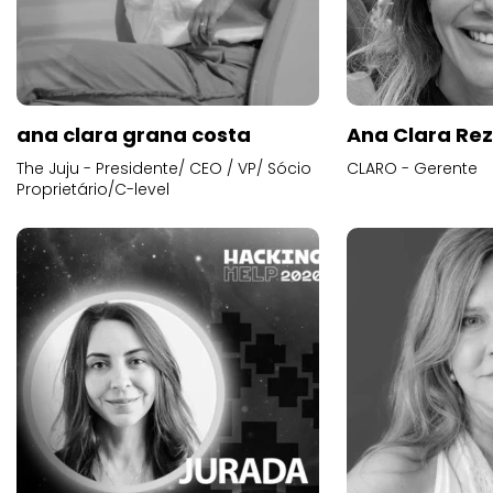
ana clara grana costa
Ana Clara Re
The Juju - Presidente/ CEO / VP/ Sócio
CLARO - Gerente
Proprietário/C-level