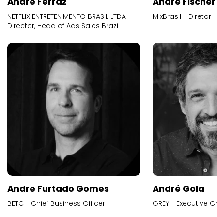
Andre Ferraz
Andre Fischer
NETFLIX ENTRETENIMENTO BRASIL LTDA -
MixBrasil - Diretor
Director, Head of Ads Sales Brazil
Andre Furtado Gomes
André Gola
BETC - Chief Business Officer
GREY - Executive Cr