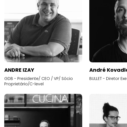
ANDRE IZAY
André Kovadl
GDB - Presidente/ CEO / VP/ Sócio
BULLET - Diretor E
Proprietário/C-level