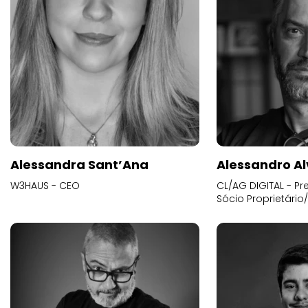
Alessandra Sant’Ana
Alessandro Al
W3HAUS - CEO
CL/AG DIGITAL - Pr
Sócio Proprietário