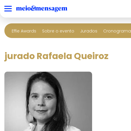
Effie Awards
Sobre o evento
Jurados
Cronograma 
jurado Rafaela Queiroz