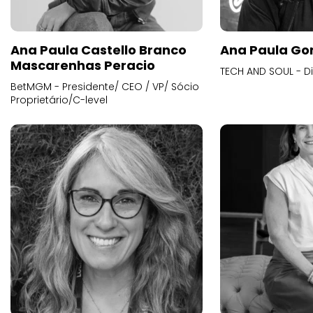
Ana Paula Castello Branco
Ana Paula Go
Mascarenhas Peracio
TECH AND SOUL - D
BetMGM - Presidente/ CEO / VP/ Sócio
Proprietário/C-level