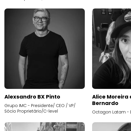
Alexsandro BX Pinto
Alice Moreira
Bernardo
Grupo IMC - Presidente/ CEO / VP/
Sócio Proprietário/C-level
Octagon Latam - D