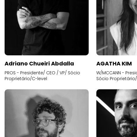
Adriano Chueiri Abdalla
AGATHA KIM
PROS - Presidente/ CEO / VP/ Sócio
W/MCCANN - Presid
Proprietário/C-level
Sócio Proprietário