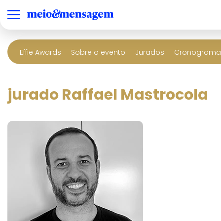
Effie Awards
Sobre o evento
Jurados
Cronograma 
jurado Raffael Mastrocola