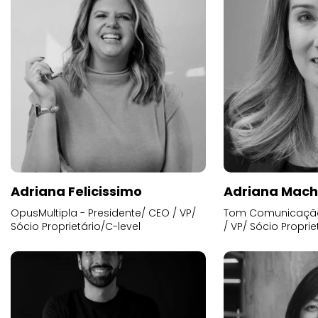
Adriana Felicissimo
Adriana Mac
OpusMultipla - Presidente/ CEO / VP/
Tom Comunicação 
Sócio Proprietário/C-level
/ VP/ Sócio Proprie