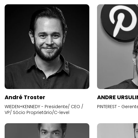
André Troster
ANDRE URSUL
WIEDEN+KENNEDY - Presidente/ CEO /
PINTEREST - Gerent
VP/ Sócio Proprietário/C-level