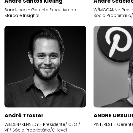
Andre Santos Kieling
André Scacio
Bauducco - Gerente Executivo de
W/MCCANN - Presid
Marca e Insights
Sócio Proprietário
André Troster
ANDRE URSUL
WIEDEN+KENNEDY - Presidente/ CEO /
PINTEREST - Gerent
VP/ Sócio Proprietário/C-level