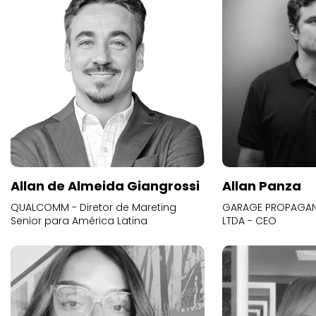
Allan de Almeida Giangrossi
Allan Panza
QUALCOMM - Diretor de Mareting
GARAGE PROPAGAND
Senior para América Latina
LTDA - CEO