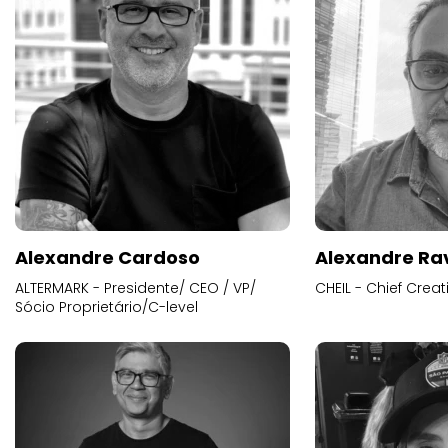
Alexandre Cardoso
Alexandre Ra
ALTERMARK - Presidente/ CEO / VP/
CHEIL - Chief Creat
Sócio Proprietário/C-level