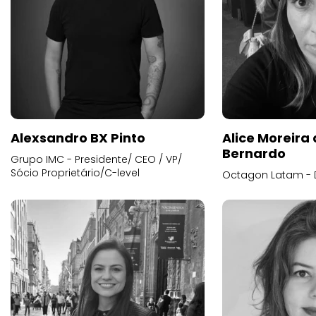
Alexsandro BX Pinto
Alice Moreira
Bernardo
Grupo IMC - Presidente/ CEO / VP/
Sócio Proprietário/C-level
Octagon Latam - D