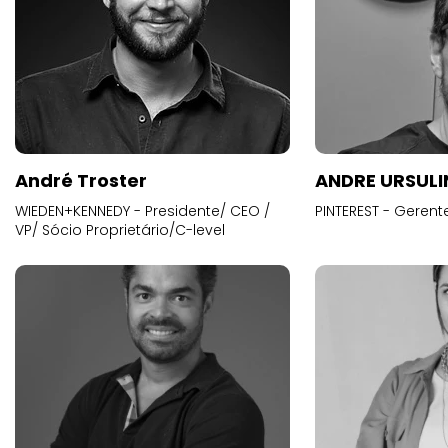
André Troster
ANDRE URSUL
WIEDEN+KENNEDY - Presidente/ CEO /
PINTEREST - Gerent
VP/ Sócio Proprietário/C-level