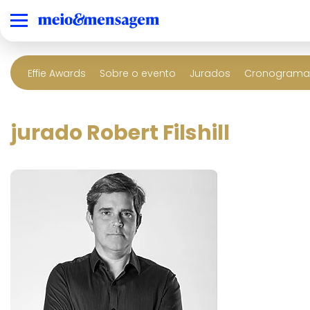
Effie Awards
Sobre o evento
Jurados
Cronograma 
jurado Robert Filshill