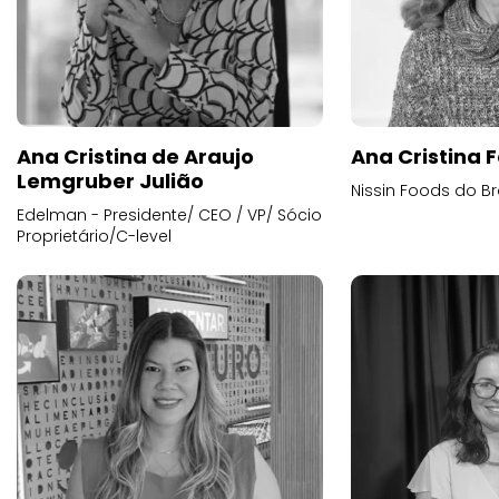
Ana Cristina de Araujo
Ana Cristina F
Lemgruber Julião
Nissin Foods do Br
Edelman - Presidente/ CEO / VP/ Sócio
Proprietário/C-level