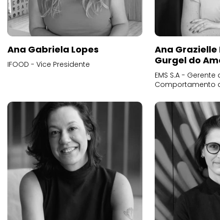
Ana Gabriela Lopes
Ana Grazielle
Gurgel do Am
IFOOD - Vice Presidente
EMS S.A - Gerente 
Comportamento 