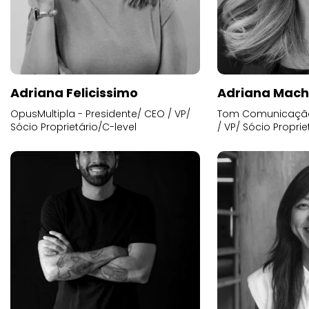
Adriana Felicissimo
Adriana Mac
OpusMultipla - Presidente/ CEO / VP/
Tom Comunicação 
Sócio Proprietário/C-level
/ VP/ Sócio Proprie