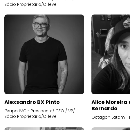
Sócio Proprietário/C-level
Alexsandro BX Pinto
Alice Moreira
Bernardo
Grupo IMC - Presidente/ CEO / VP/
Sócio Proprietário/C-level
Octagon Latam - D