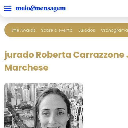
Effie Awards
Sobre o evento
Jurados
Cronograma 
jurado Roberta Carrazzone J
Marchese