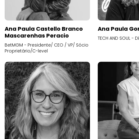
Ana Paula Castello Branco
Ana Paula Go
Mascarenhas Peracio
TECH AND SOUL - D
BetMGM - Presidente/ CEO / VP/ Sócio
Proprietário/C-level