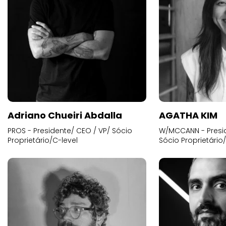
Adriano Chueiri Abdalla
AGATHA KIM
PROS - Presidente/ CEO / VP/ Sócio
W/MCCANN - Presid
Proprietário/C-level
Sócio Proprietário