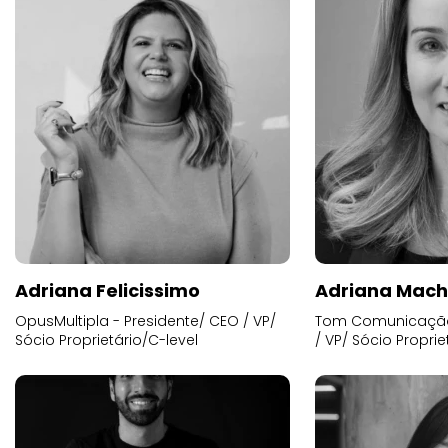
Adriana Felicissimo
Adriana Mac
OpusMultipla - Presidente/ CEO / VP/
Tom Comunicação 
Sócio Proprietário/C-level
/ VP/ Sócio Proprie