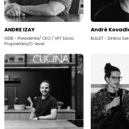
ANDRE IZAY
André Kovadl
GDB - Presidente/ CEO / VP/ Sócio
BULLET - Diretor E
Proprietário/C-level