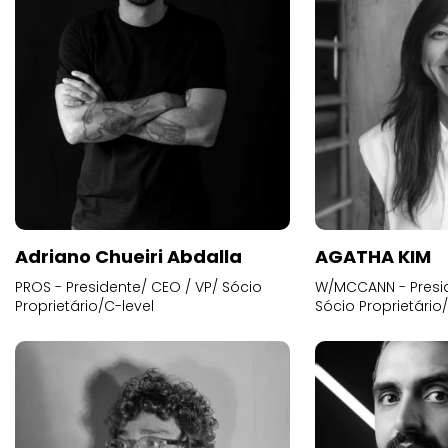
Adriano Chueiri Abdalla
AGATHA KIM
PROS - Presidente/ CEO / VP/ Sócio
W/MCCANN - Presid
Proprietário/C-level
Sócio Proprietário