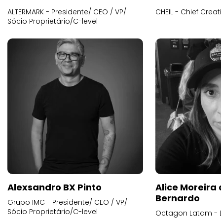
ALTERMARK - Presidente/ CEO / VP/
CHEIL - Chief Creat
Sócio Proprietário/C-level
Alexsandro BX Pinto
Alice Moreira
Bernardo
Grupo IMC - Presidente/ CEO / VP/
Sócio Proprietário/C-level
Octagon Latam - D