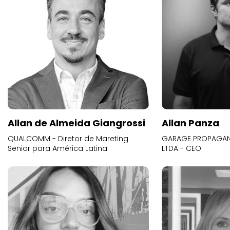
Allan de Almeida Giangrossi
Allan Panza
QUALCOMM - Diretor de Mareting
GARAGE PROPAGAND
Senior para América Latina
LTDA - CEO