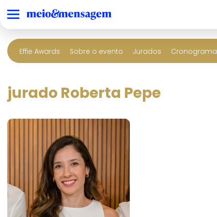
Effie Awards
Sobre o evento
Jurados
Cronograma 
jurado Roberta Pepe