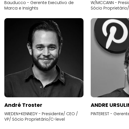
Bauducco - Gerente Executivo de
W/MCCANN - Presid
Marca e Insights
Sócio Proprietário
André Troster
ANDRE URSUL
WIEDEN+KENNEDY - Presidente/ CEO /
PINTEREST - Gerent
VP/ Sócio Proprietário/C-level