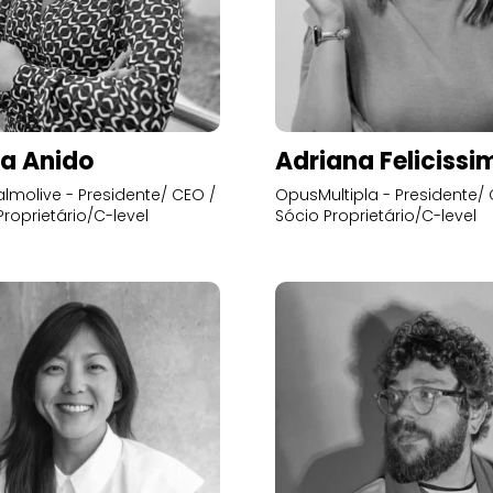
a Anido
Adriana Felicissi
lmolive - Presidente/ CEO /
OpusMultipla - Presidente/ 
Proprietário/C-level
Sócio Proprietário/C-level