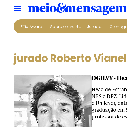
Effie Awards
Sobre o evento
Jurados
Cronogr
jurado Roberto Vianel
OGILVY - Hea
Head de Estra
NBS e DPZ. Lid
e Unilever, en
graduação em S
professor de e