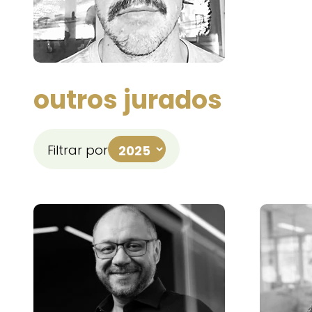
outros jurados
Filtrar por