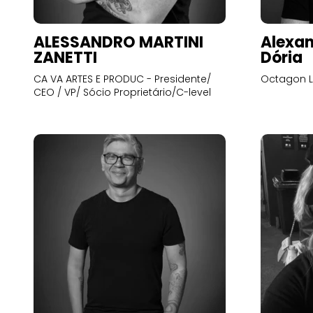
ALESSANDRO MARTINI
Alexan
ZANETTI
Dória
CA VA ARTES E PRODUC - Presidente/
Octagon L
CEO / VP/ Sócio Proprietário/C-level