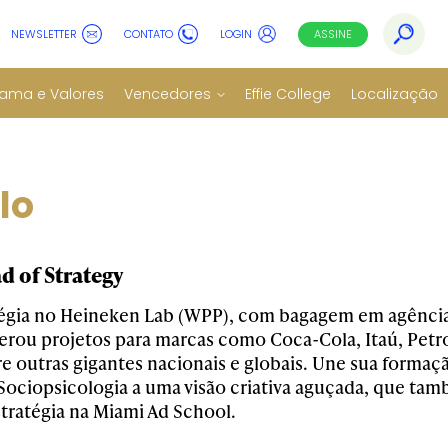
NEWSLETTER
CONTATO
LOGIN
ASSINE
ama e Valores
Vencedores
Effie College
Localização
lo
d of Strategy
tégia no Heineken Lab (WPP), com bagagem em agênci
erou projetos para marcas como Coca-Cola, Itaú, Petro
tre outras gigantes nacionais e globais. Une sua forma
ociopsicologia a uma visão criativa aguçada, que t
stratégia na Miami Ad School.