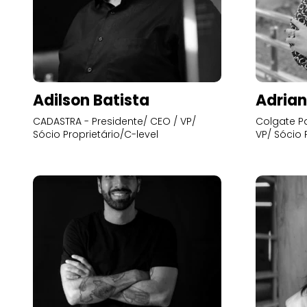
Adilson Batista
Adrian
CADASTRA - Presidente/ CEO / VP/
Colgate Pa
Sócio Proprietário/C-level
VP/ Sócio 