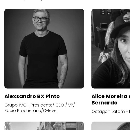
Alexsandro BX Pinto
Alice Moreira
Bernardo
Grupo IMC - Presidente/ CEO / VP/
Sócio Proprietário/C-level
Octagon Latam - D