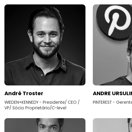
André Troster
ANDRE URSUL
WIEDEN+KENNEDY - Presidente/ CEO /
PINTEREST - Gerent
VP/ Sócio Proprietário/C-level