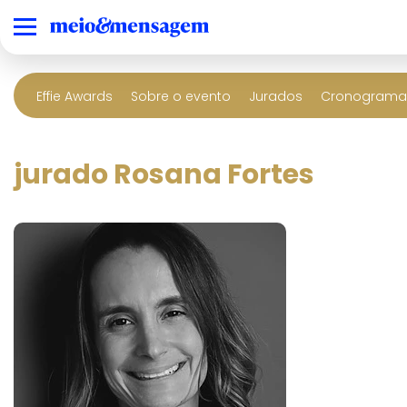
Effie Awards
Sobre o evento
Jurados
Cronograma 
jurado Rosana Fortes