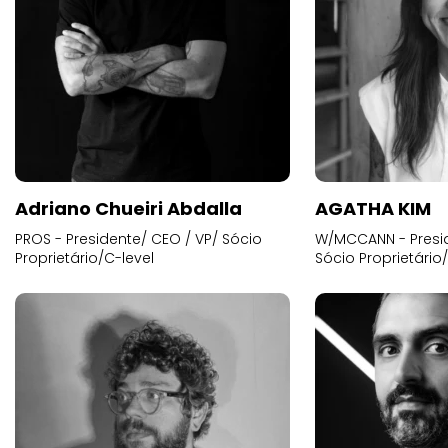
Adriano Chueiri Abdalla
AGATHA KIM
PROS - Presidente/ CEO / VP/ Sócio
W/MCCANN - Presid
Proprietário/C-level
Sócio Proprietário