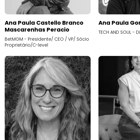
Ana Paula Castello Branco
Ana Paula Go
Mascarenhas Peracio
TECH AND SOUL - D
BetMGM - Presidente/ CEO / VP/ Sócio
Proprietário/C-level