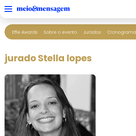
Effie Awards
Sobre o evento
Jurados
Cronograma 
jurado Stella lopes