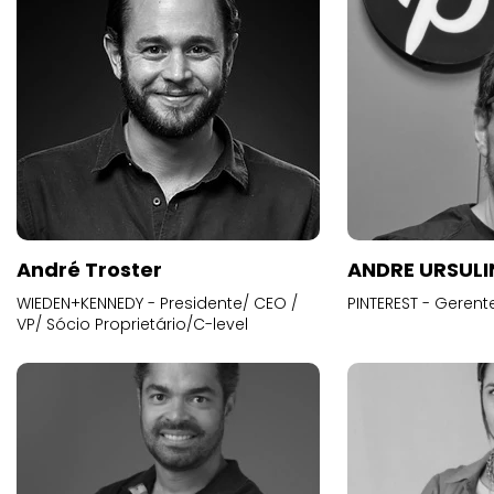
André Troster
ANDRE URSUL
WIEDEN+KENNEDY - Presidente/ CEO /
PINTEREST - Gerent
VP/ Sócio Proprietário/C-level