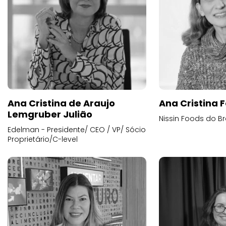
Ana Cristina de Araujo
Ana Cristina F
Lemgruber Julião
Nissin Foods do Br
Edelman - Presidente/ CEO / VP/ Sócio
Proprietário/C-level