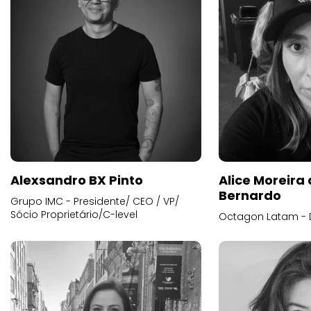
Alexsandro BX Pinto
Alice Moreira
Bernardo
Grupo IMC - Presidente/ CEO / VP/
Sócio Proprietário/C-level
Octagon Latam - D