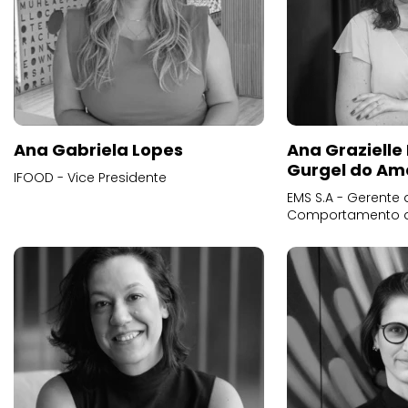
Ana Gabriela Lopes
Ana Grazielle
Gurgel do Am
IFOOD - Vice Presidente
EMS S.A - Gerente 
Comportamento 