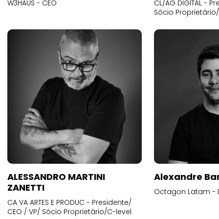
W3HAUS - CEO
CL/AG DIGITAL - Pr
Sócio Proprietário
ALESSANDRO MARTINI
Alexandre Ba
ZANETTI
Octagon Latam - D
CA VA ARTES E PRODUC - Presidente/
CEO / VP/ Sócio Proprietário/C-level