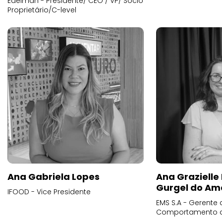
Edelman - Presidente/ CEO / VP/ Sócio
Proprietário/C-level
Ana Gabriela Lopes
Ana Grazielle
Gurgel do Am
IFOOD - Vice Presidente
EMS S.A - Gerente 
Comportamento 