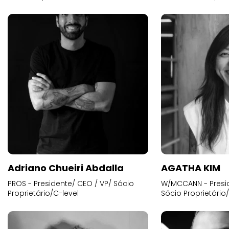
Adriano Chueiri Abdalla
AGATHA KIM
PROS - Presidente/ CEO / VP/ Sócio
W/MCCANN - Presid
Proprietário/C-level
Sócio Proprietário