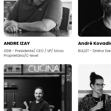
ANDRE IZAY
André Kovadl
GDB - Presidente/ CEO / VP/ Sócio
BULLET - Diretor E
Proprietário/C-level