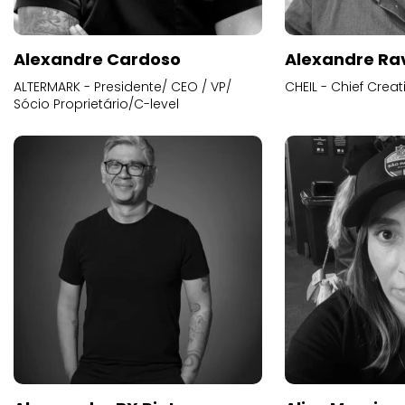
Alexandre Cardoso
Alexandre Ra
ALTERMARK - Presidente/ CEO / VP/
CHEIL - Chief Creat
Sócio Proprietário/C-level