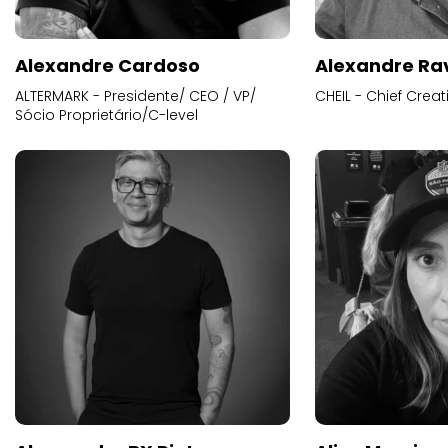
Alexandre Cardoso
Alexandre Ra
ALTERMARK - Presidente/ CEO / VP/
CHEIL - Chief Creat
Sócio Proprietário/C-level