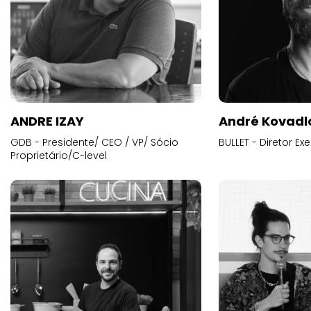
ANDRE IZAY
André Kovadl
GDB - Presidente/ CEO / VP/ Sócio
BULLET - Diretor E
Proprietário/C-level