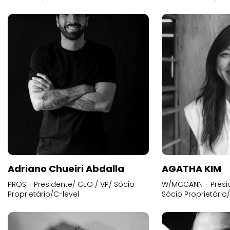
Adriano Chueiri Abdalla
AGATHA KIM
PROS - Presidente/ CEO / VP/ Sócio
W/MCCANN - Presid
Proprietário/C-level
Sócio Proprietário