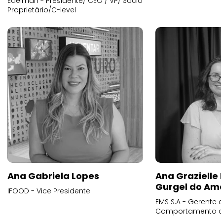
Edelman - Presidente/ CEO / VP/ Sócio
Proprietário/C-level
Ana Gabriela Lopes
Ana Grazielle
Gurgel do Am
IFOOD - Vice Presidente
EMS S.A - Gerente 
Comportamento 