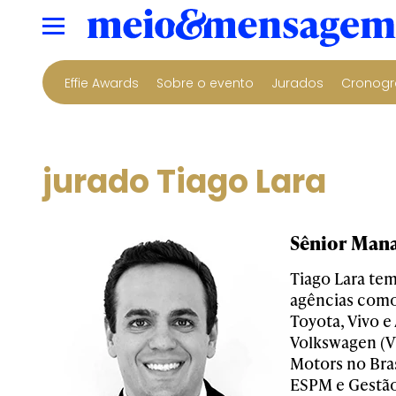
Effie Awards
Sobre o evento
Jurados
Cronogr
jurado Tiago Lara
Sênior Mana
Tiago Lara te
agências com
Toyota, Vivo 
Volkswagen (V
Motors no Bra
ESPM e Gestão