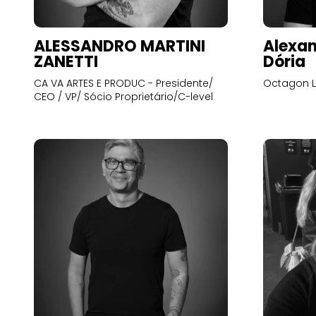
ALESSANDRO MARTINI
Alexan
ZANETTI
Dória
CA VA ARTES E PRODUC - Presidente/
Octagon L
CEO / VP/ Sócio Proprietário/C-level