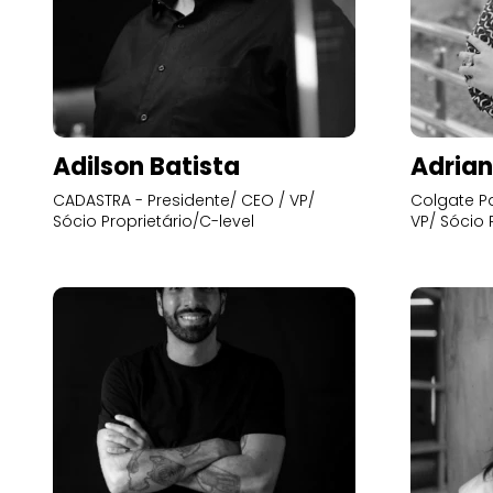
Adilson Batista
Adrian
CADASTRA - Presidente/ CEO / VP/
Colgate Pa
Sócio Proprietário/C-level
VP/ Sócio 