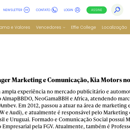
NEWSLETTER
CONTATO
LOGIN
ASSINE
ama e Valores
Vencedores
Effie College
Localização
ger Marketing e Comunicação, Kia Motors no 
m ampla experiência no mercado publicitário e automo
o AlmapBBDO, NeoGamaBBH e Africa, atendendo marc
e Ambev. Em 2012, passou a atuar na área de marketin
W e Audi), e atualmente é responsável pelo Marketing
sil e Uruguai. Formado e Comunicação Social possui 
 Empresarial pela FGV. Atualmente, também é Profess