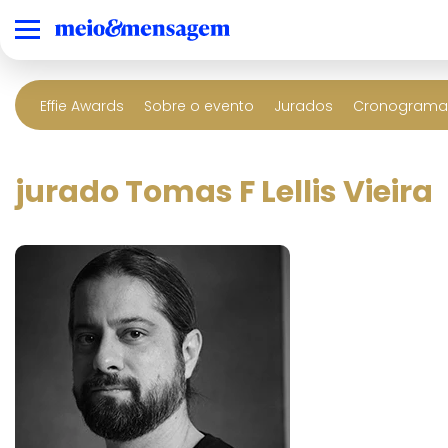
Effie Awards
Sobre o evento
Jurados
Cronograma 
jurado Tomas F Lellis Vieira