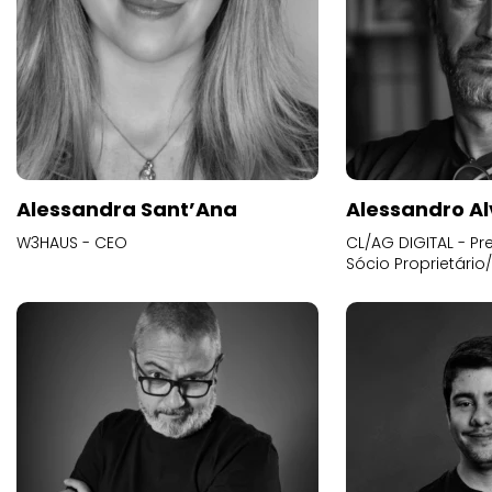
Alessandra Sant’Ana
Alessandro Al
W3HAUS - CEO
CL/AG DIGITAL - Pr
Sócio Proprietário