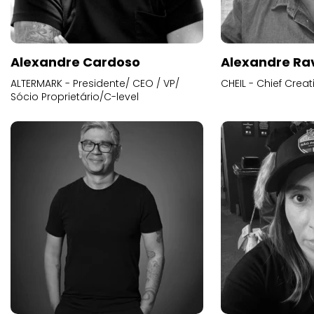
Alexandre Cardoso
Alexandre Ra
ALTERMARK - Presidente/ CEO / VP/
CHEIL - Chief Creat
Sócio Proprietário/C-level