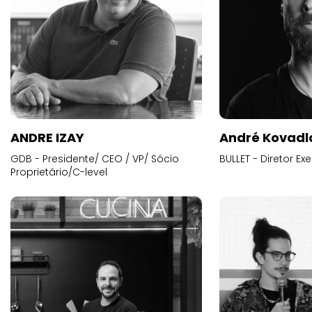
ANDRE IZAY
André Kovadl
GDB - Presidente/ CEO / VP/ Sócio
BULLET - Diretor E
Proprietário/C-level