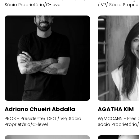
Sócio Proprietário/C-level
/ VP/ Sócio Proprie
Adriano Chueiri Abdalla
AGATHA KIM
PROS - Presidente/ CEO / VP/ Sócio
W/MCCANN - Presid
Proprietário/C-level
Sócio Proprietário