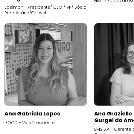
Nissin Foods do Br
Edelman - Presidente/ CEO / VP/ Sócio
Proprietário/C-level
Ana Gabriela Lopes
Ana Grazielle
Gurgel do Am
IFOOD - Vice Presidente
EMS S.A - Gerente 