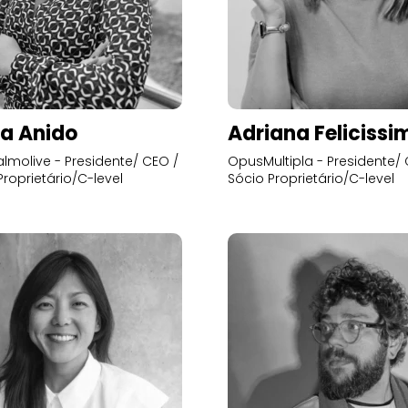
a Anido
Adriana Felicissi
lmolive - Presidente/ CEO /
OpusMultipla - Presidente/ 
Proprietário/C-level
Sócio Proprietário/C-level