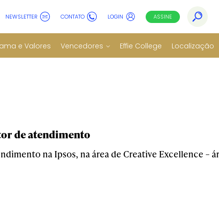
NEWSLETTER
CONTATO
LOGIN
ASSINE
ama e Valores
Vencedores
Effie College
Localização
tor de atendimento
ndimento na Ipsos, na área de Creative Excellence – ár