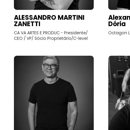
ALESSANDRO MARTINI
Alexan
ZANETTI
Dória
CA VA ARTES E PRODUC - Presidente/
Octagon L
CEO / VP/ Sócio Proprietário/C-level