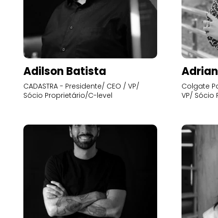
Adilson Batista
Adrian
CADASTRA - Presidente/ CEO / VP/
Colgate Pa
Sócio Proprietário/C-level
VP/ Sócio 