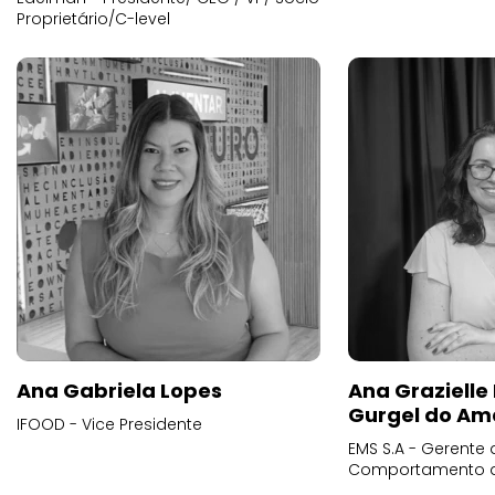
Proprietário/C-level
Ana Gabriela Lopes
Ana Grazielle
Gurgel do Am
IFOOD - Vice Presidente
EMS S.A - Gerente 
Comportamento 