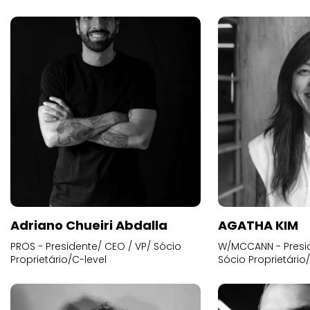
Adriano Chueiri Abdalla
AGATHA KIM
PROS - Presidente/ CEO / VP/ Sócio
W/MCCANN - Presid
Proprietário/C-level
Sócio Proprietário