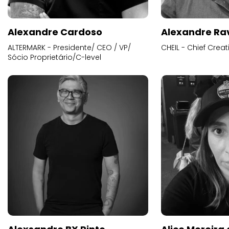
Alexandre Cardoso
Alexandre Ra
ALTERMARK - Presidente/ CEO / VP/
CHEIL - Chief Creat
Sócio Proprietário/C-level