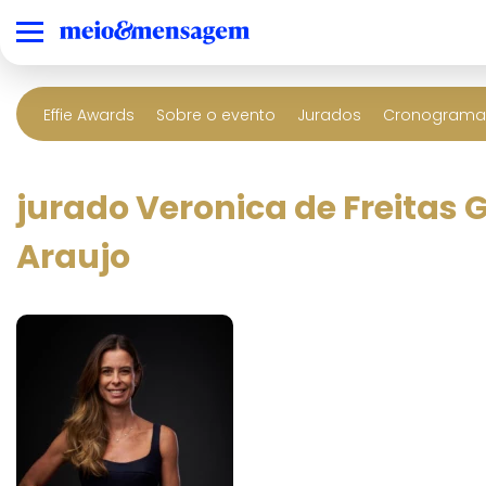
Effie Awards
Sobre o evento
Jurados
Cronograma 
jurado Veronica de Freitas 
Araujo