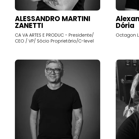
ALESSANDRO MARTINI
Alexan
ZANETTI
Dória
CA VA ARTES E PRODUC - Presidente/
Octagon L
CEO / VP/ Sócio Proprietário/C-level