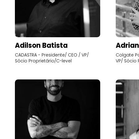
Adilson Batista
Adrian
CADASTRA - Presidente/ CEO / VP/
Colgate Pa
Sócio Proprietário/C-level
VP/ Sócio 