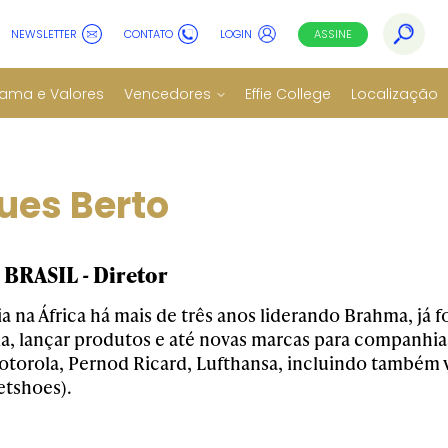
NEWSLETTER
CONTATO
LOGIN
ASSINE
ama e Valores
Vencedores
Effie College
Localização
ues Berto
BRASIL - Diretor
a na África há mais de três anos liderando Brahma, já f
a, lançar produtos e até novas marcas para companhias
torola, Pernod Ricard, Lufthansa, incluindo também var
tshoes).