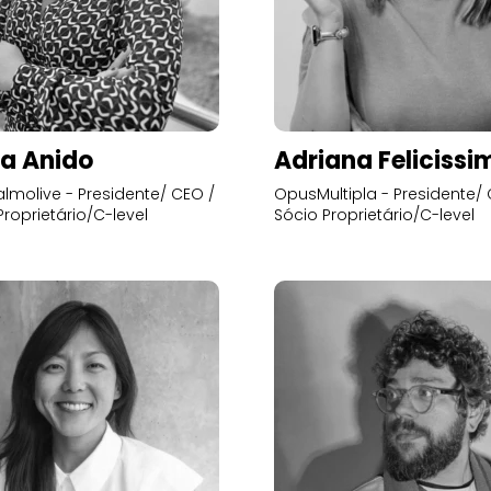
a Anido
Adriana Felicissi
lmolive - Presidente/ CEO /
OpusMultipla - Presidente/ 
Proprietário/C-level
Sócio Proprietário/C-level