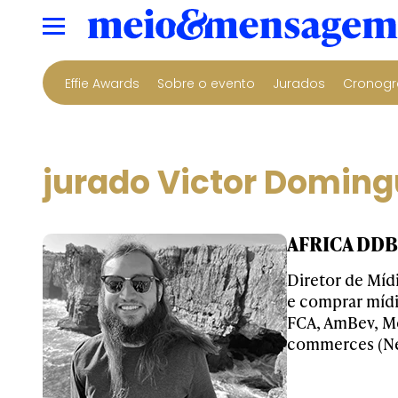
Effie Awards
Sobre o evento
Jurados
Cronogr
jurado Victor Doming
AFRICA DDB 
Diretor de Mídi
e comprar mídi
FCA, AmBev, Mo
commerces (Ne