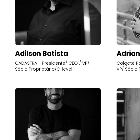
Adilson Batista
Adrian
CADASTRA - Presidente/ CEO / VP/
Colgate Pa
Sócio Proprietário/C-level
VP/ Sócio 