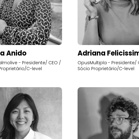
a Anido
Adriana Felicissi
lmolive - Presidente/ CEO /
OpusMultipla - Presidente/ 
Proprietário/C-level
Sócio Proprietário/C-level