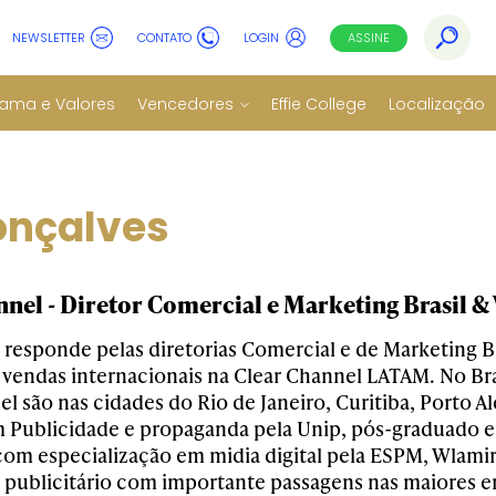
NEWSLETTER
CONTATO
LOGIN
ASSINE
ama e Valores
Vencedores
Effie College
Localização
onçalves
nnel - Diretor Comercial e Marketing Brasil &
 responde pelas diretorias Comercial e de Marketing B
e vendas internacionais na Clear Channel LATAM. No Bra
l são nas cidades do Rio de Janeiro, Curitiba, Porto A
Publicidade e propaganda pela Unip, pós-graduado e
om especialização em midia digital pela ESPM, Wlamir
publicitário com importante passagens nas maiores 