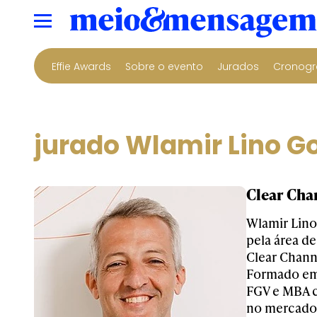
Effie Awards
Sobre o evento
Jurados
Cronogr
jurado Wlamir Lino G
Clear Cha
Wlamir Lino
pela área d
Clear Channe
Formado em 
FGV e MBA c
no mercado 