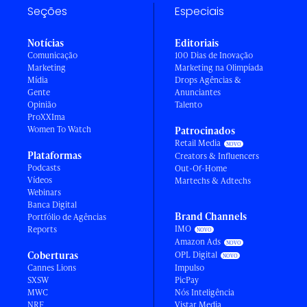
Seções
Especiais
Notícias
Editoriais
Comunicação
100 Dias de Inovação
Marketing
Marketing na Olimpíada
Mídia
Drops Agências &
Gente
Anunciantes
Opinião
Talento
ProXXIma
Women To Watch
Patrocinados
Retail Media
Plataformas
Creators & Influencers
Podcasts
Out-Of-Home
Vídeos
Martechs & Adtechs
Webinars
Banca Digital
Brand Channels
Portfólio de Agências
IMO
Reports
Amazon Ads
Coberturas
OPL Digital
Cannes Lions
Impulso
SXSW
PicPay
MWC
Nós Inteligência
NRF
Vistar Media