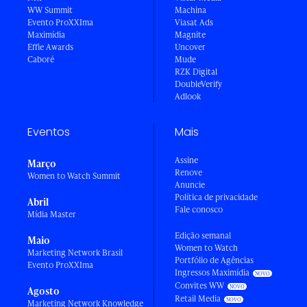
WW Summit
Machina
Evento ProXXIma
Viasat Ads
Maximídia
Magnite
Effie Awards
Uncover
Caboré
Mude
RZK Digital
DoubleVerify
Adlook
Eventos
Mais
Assine
Março
Renove
Women to Watch Summit
Anuncie
Política de privacidade
Abril
Fale conosco
Mídia Master
Edição semanal
Maio
Women to Watch
Marketing Network Brasil
Portfólio de Agências
Evento ProXXIma
Ingressos Maximídia
Convites WW
Agosto
Retail Media
Marketing Network Knowledge