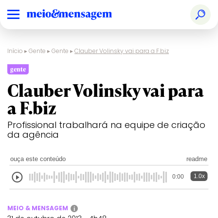
Início
▸
Gente
▸
Gente
▸
Clauber Volinsky vai para a F.biz
gente
Clauber Volinsky vai para
a F.biz
Profissional trabalhará na equipe de criação
da agência
ouça este conteúdo
readme
1.0x
0:00
MEIO & MENSAGEM
i