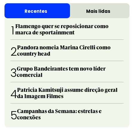
Recentes
Mais lidas
Flamengo quer se reposicionar como
1
marca de sportainment
Pandora nomeia Marina Cirelli como
2
country head
Grupo Bandeirantes tem novo líder
3
comercial
Patricia Kamitsuji assume direção geral
4
da Imagem Filmes
Campanhas da Semana: estrelas e
5
conexões