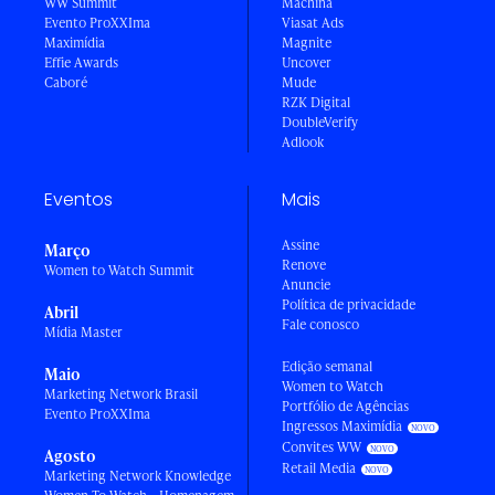
WW Summit
Machina
Evento ProXXIma
Viasat Ads
Maximídia
Magnite
Effie Awards
Uncover
Caboré
Mude
RZK Digital
DoubleVerify
Adlook
Eventos
Mais
Assine
Março
Renove
Women to Watch Summit
Anuncie
Política de privacidade
Abril
Fale conosco
Mídia Master
Edição semanal
Maio
Women to Watch
Marketing Network Brasil
Portfólio de Agências
Evento ProXXIma
Ingressos Maximídia
Convites WW
Agosto
Retail Media
Marketing Network Knowledge