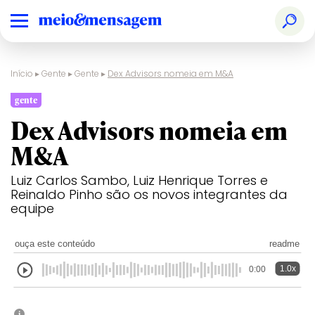
Início
▸
Gente
▸
Gente
▸
Dex Advisors nomeia em M&A
gente
Dex Advisors nomeia em
M&A
Luiz Carlos Sambo, Luiz Henrique Torres e
Reinaldo Pinho são os novos integrantes da
equipe
ouça este conteúdo
readme
1.0x
0:00
i