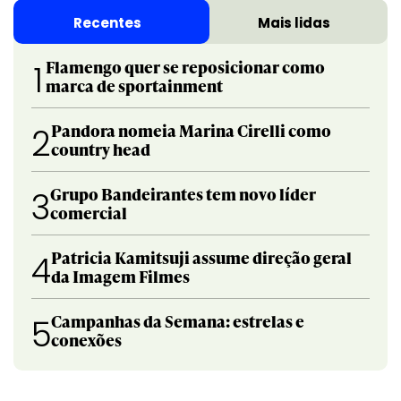
Recentes
Mais lidas
Flamengo quer se reposicionar como
1
marca de sportainment
Pandora nomeia Marina Cirelli como
2
country head
Grupo Bandeirantes tem novo líder
3
comercial
Patricia Kamitsuji assume direção geral
4
da Imagem Filmes
Campanhas da Semana: estrelas e
5
conexões