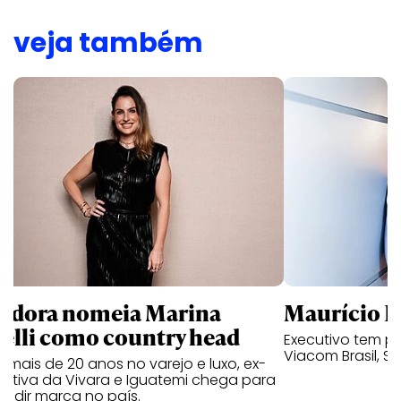
veja também
ndora nomeia Marina
Maurício K
relli como country head
Executivo tem pa
Viacom Brasil, So
mais de 20 anos no varejo e luxo, ex-
cutiva da Vivara e Iguatemi chega para
andir marca no país.