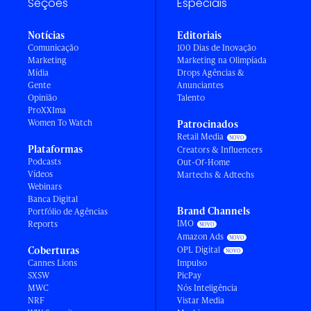
Seções
Especiais
Notícias
Editoriais
Comunicação
100 Dias de Inovação
Marketing
Marketing na Olimpíada
Mídia
Drops Agências &
Gente
Anunciantes
Opinião
Talento
ProXXIma
Women To Watch
Patrocinados
Retail Media
Plataformas
Creators & Influencers
Podcasts
Out-Of-Home
Vídeos
Martechs & Adtechs
Webinars
Banca Digital
Brand Channels
Portfólio de Agências
IMO
Reports
Amazon Ads
Coberturas
OPL Digital
Cannes Lions
Impulso
SXSW
PicPay
MWC
Nós Inteligência
NRF
Vistar Media