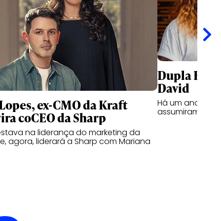
Dupla Rog &
David
Lopes, ex-CMO da Kraft
Há um ano, Rogé
assumiram posto
vira coCEO da Sharp
estava na liderança do marketing da
z e, agora, liderará a Sharp com Mariana