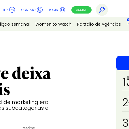
ETTER
CONTATO
LOGIN
ASSINE
I
dição semanal
Women to Watch
Portfólio de Agências
e deixa
1
is
2
 de marketing era
as subcategorias e
3
readme