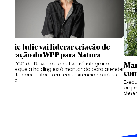
Marie Julie vai liderar criação de
operação do WPP para Natura
Mar
Atual CCO da David, a executiva irá integrar a
equipe que a holding está montando para atender
com
o cliente conquistado em concorrência no início
do ano
Execu
empre
dese