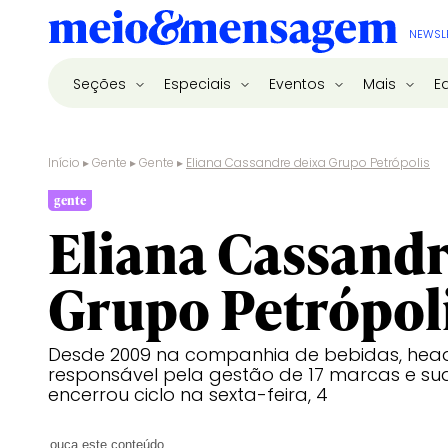
NEWSL
Seções
Especiais
Eventos
Mais
E
Início
▸
Gente
▸
Gente
▸
Eliana Cassandre deixa Grupo Petrópolis
gente
Eliana Cassandr
Grupo Petrópol
Desde 2009 na companhia de bebidas, head
responsável pela gestão de 17 marcas e su
encerrou ciclo na sexta-feira, 4
ouça este conteúdo