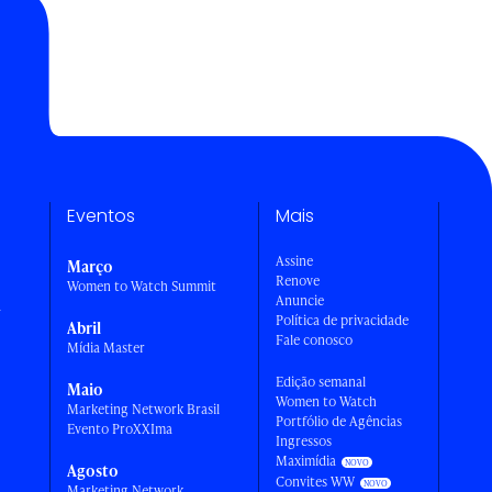
Eventos
Mais
Assine
Março
Renove
Women to Watch Summit
Anuncie
a
Política de privacidade
Abril
Fale conosco
Mídia Master
Edição semanal
Maio
Women to Watch
Marketing Network Brasil
Portfólio de Agências
Evento ProXXIma
Ingressos
Maximídia
Agosto
Convites WW
Marketing Network