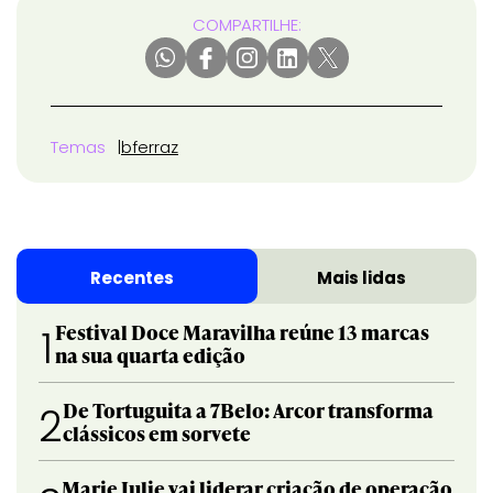
COMPARTILHE:
Temas
bferraz
Recentes
Mais lidas
Festival Doce Maravilha reúne 13 marcas
1
na sua quarta edição
De Tortuguita a 7Belo: Arcor transforma
2
clássicos em sorvete
Marie Julie vai liderar criação de operação