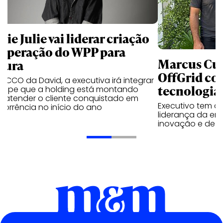
ie Julie vai liderar criação
 operação do WPP para
Marcus Cun
tura
OffGrid co
l CCO da David, a executiva irá integrar
tecnologia
quipe que a holding está montando
a atender o cliente conquistado em
Executivo tem a 
orrência no início do ano
liderança da em
inovação e dese