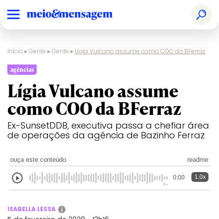
Início
▸
Gente
▸
Gente
▸
Lígia Vulcano assume como COO da BFerraz
agências
Lígia Vulcano assume
como COO da BFerraz
Ex-SunsetDDB, executiva passa a chefiar área
de operações da agência de Bazinho Ferraz
ouça este conteúdo
readme
1.0x
0:00
ISABELLA LESSA
i