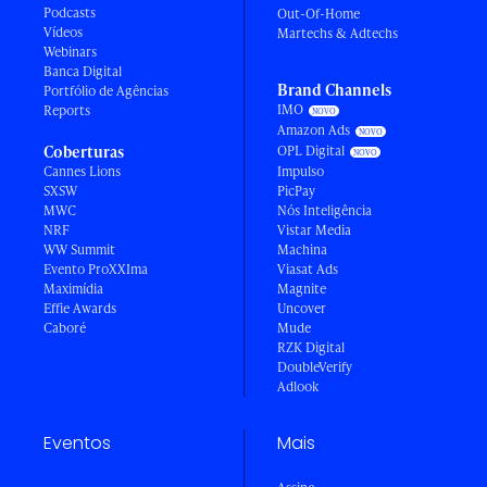
Podcasts
Out-Of-Home
Vídeos
Martechs & Adtechs
Webinars
Banca Digital
Brand Channels
Portfólio de Agências
IMO
Reports
Amazon Ads
Coberturas
OPL Digital
Cannes Lions
Impulso
SXSW
PicPay
MWC
Nós Inteligência
NRF
Vistar Media
WW Summit
Machina
Evento ProXXIma
Viasat Ads
Maximídia
Magnite
Effie Awards
Uncover
Caboré
Mude
RZK Digital
DoubleVerify
Adlook
Eventos
Mais