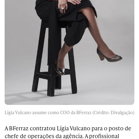
Lígia Vulcano assume como COO da BFerraz (Crédito: Divulgação)
A BFerraz contratou Lígia Vulcano para o posto de
chefe de operações da agência. A profissional