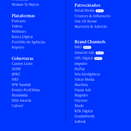
Women To Watch
Patrocinados
Retail Media
Plataformas
Creators & Influencers
Podcasts
Out-Of-Home
Vídeos
Martechs & Adtechs
Webinars
Banca Digital
Brand Channels
Portfólio de Agências
IMO
Reports
Amazon Ads
Coberturas
OPL Digital
Cannes Lions
Impulso
SXSW
PicPay
MWC
Nós Inteligência
NRF
Vistar Media
WW Summit
Machina
Evento ProXXIma
Viasat Ads
Maximídia
Magnite
Effie Awards
Uncover
Caboré
Mude
RZK Digital
DoubleVerify
Adlook