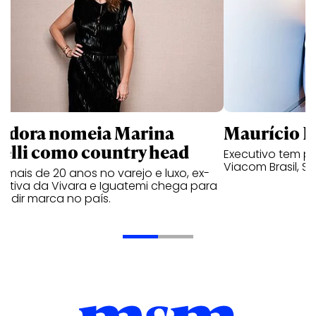
ndora nomeia Marina
Maurício K
relli como country head
Executivo tem pa
Viacom Brasil, So
mais de 20 anos no varejo e luxo, ex-
cutiva da Vivara e Iguatemi chega para
andir marca no país.