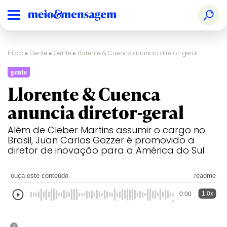
Início
▸
Gente
▸
Gente
▸
Llorente & Cuenca anuncia diretor-geral
gente
Llorente & Cuenca
anuncia diretor-geral
Além de Cleber Martins assumir o cargo no
Brasil, Juan Carlos Gozzer é promovido a
diretor de inovação para a América do Sul
ouça este conteúdo
readme
1.0x
0:00
i