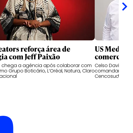
ators reforça área de
US Media re
gia com Jeff Paixão
comercial n
o chega a agência após colaborar com
Celso David e D
o Grupo Boticário, L’Oréal, Natura, Claro
comandar as op
acional
Cencosud no mer