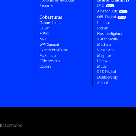
Portfólio de Agências
IMO
Reports
Amazon Ads
Coberturas
OPL Digital
Cannes Lions
Impulso
SXSW
PicPay
MWC
Nós Inteligência
NRF
Vistar Media
WW Summit
Machina
Evento ProXXIma
Viasat Ads
Maximídia
Magnite
Effie Awards
Uncover
Caboré
Mude
RZK Digital
DoubleVerify
Adlook
 Reservados