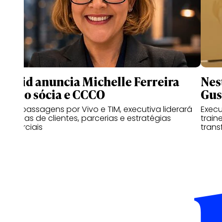
Druid anuncia Michelle Ferreira
Nes
como sócia e CCCO
Gus
Com passagens por Vivo e TIM, executiva liderará
Exec
as áreas de clientes, parcerias e estratégias
train
comerciais
trans