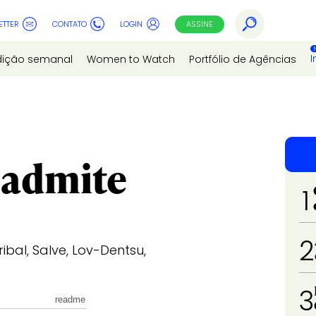
ETTER
CONTATO
LOGIN
ASSINE
I
dição semanal
Women to Watch
Portfólio de Agências
 admite
1
2
bal, Salve, Lov-Dentsu,
3
readme