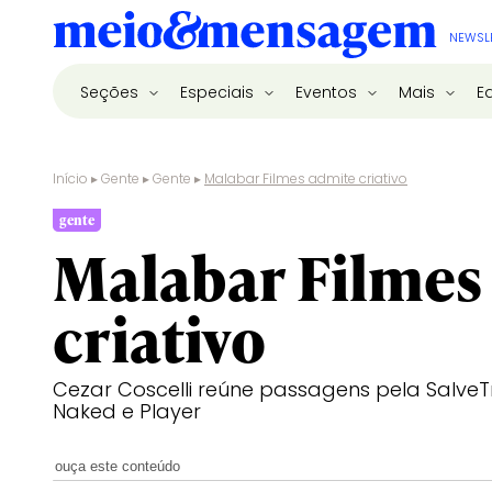
NEWSL
Seções
Especiais
Eventos
Mais
E
Início
▸
Gente
▸
Gente
▸
Malabar Filmes admite criativo
gente
Malabar Filmes
criativo
Cezar Coscelli reúne passagens pela SalveTri
Naked e Player
ouça este conteúdo