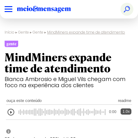
Início
▸
Gente
▸
Gente
▸
MindMiners expande time de atendimento
gente
MindMiners expande
time de atendimento
Bianca Ambrosio e Miguel Vils chegam com
foco na experiência dos clientes
ouça este conteúdo
readme
1.0x
0:00
i