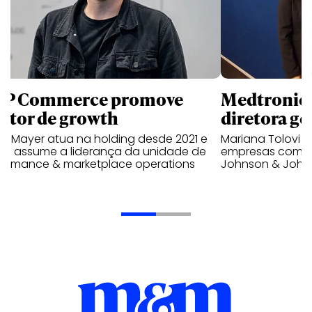
P Commerce promove
Medtronic 
retor de growth
diretora ge
no Mayer atua na holding desde 2021 e
Mariana Tolovi 
ra assume a liderança da unidade de
empresas como A
formance & marketplace operations
Johnson & John