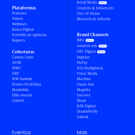
Retail Media
Plataformas
Creators & Influencers
Podcasts
Out-Of-Home
Vídeos
Martechs & Adtechs
Webinars
Banca Digital
Brand Channels
Portfólio de Agências
IMO
Reports
Amazon Ads
Coberturas
OPL Digital
Cannes Lions
Impulso
SXSW
PicPay
MWC
Nós Inteligência
NRF
Vistar Media
WW Summit
Machina
Evento ProXXIma
Viasat Ads
Maximídia
Magnite
Effie Awards
Uncover
Caboré
Mude
RZK Digital
DoubleVerify
Adlook
Eventos
Mais