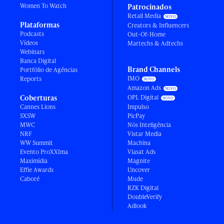
Women To Watch
Patrocinados
Retail Media
Plataformas
Creators & Influencers
Podcasts
Out-Of-Home
Vídeos
Martechs & Adtechs
Webinars
Banca Digital
Brand Channels
Portfólio de Agências
IMO
Reports
Amazon Ads
Coberturas
OPL Digital
Cannes Lions
Impulso
SXSW
PicPay
MWC
Nós Inteligência
NRF
Vistar Media
WW Summit
Machina
Evento ProXXIma
Viasat Ads
Maximídia
Magnite
Effie Awards
Uncover
Caboré
Mude
RZK Digital
DoubleVerify
Adlook